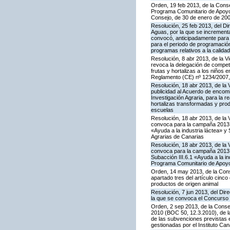
Orden, 19 feb 2013, de la Conse
Programa Comunitario de Apoyo a
Consejo, de 30 de enero de 20
Resolución, 25 feb 2013, del Dir
Aguas, por la que se increment
convocó, anticipadamente para 
para el periodo de programación
programas relativos a la calidad
Resolución, 8 abr 2013, de la V
revoca la delegación de compete
frutas y hortalizas a los niños
Reglamento (CE) nº 1234/2007,
Resolución, 18 abr 2013, de la 
publicidad al Acuerdo de encomi
Investigación Agraria, para la re
hortalizas transformadas y prod
escuelas
Resolución, 18 abr 2013, de la 
convoca para la campaña 2013 l
«Ayuda a la industria láctea» 
Agrarias de Canarias
Resolución, 18 abr 2013, de la 
convoca para la campaña 2013 l
Subacción III.6.1 «Ayuda a la i
Programa Comunitario de Apoyo
Orden, 14 may 2013, de la Cons
apartado tres del artículo cinco
productos de origen animal
Resolución, 7 jun 2013, del Dire
la que se convoca el Concurso
Orden, 2 sep 2013, de la Conse
2010 (BOC 50, 12.3.2010), de l
de las subvenciones previstas
gestionadas por el Instituto Can