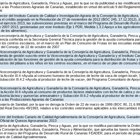
jería de Agricultura, Ganadería, Pesca y Aguas, por la que se da publicidad a las modificaci
 las Producciones Agrarias de Canarias, establecido en virtud del artículo 9 del Reglament
06
ector del Instituto Canario de Calidad e Investigación Agraria de la Consejería de Agricultur
a el crédito asignado en la Resolución de 27 de noviembre de 2012 (BOC 245, 17.12.2012), d
el ejercicio 2013, las subvenciones previstas en el marco del Programa de Desarrollo Rur
 2007-2013, gestionadas por este Instituto (Eje 1 PDR, Medida 1.3.2 Apoyo a los agricultore
 de los alimentos).
iceconsejería de Agricultura y Ganadería de la Consejería de Agricultura, Ganadería, Pesca 
ncia conferida en la Secretaria General Técnica para la gestión de la ayuda comunitaria para
 en los centros escolares, en el marco de un Plan de Consumo de Frutas en las escuelas estab
 del Consejo, de 22 de octubre de 2007
Viceconsejería de Agricultura y Ganadería de la Consejería de Agricultura, Ganadería, Pesca
enda de gestión suscrito entre la Viceconsejería de Agricultura y Ganadería y el Instituto Ca
alización de las funciones de gestión de la ayuda comunitaria para la distribución de frutas y h
uctos del plátano a los niños en los centros escolares, en el marco de un plan de consumo d
Viceconsejería de Agricultura y Ganadería de la Consejería de Agricultura, Ganadería, Pesca
a Acción III.4 «Ayuda al consumo humano de productos de leche de vaca de origen local», S
y Subacción III.4.2 «Ayuda al productor de leche de vaca», del Programa Comunitario de Apoy
Viceconsejería de Agricultura y Ganadería de la Consejería de Agricultura, Ganadería, Pesca
a Acción III.6 «Ayuda al consumo de productos lácteos elaborados con leche de cabra y ovej
ndustria láctea y queserías artesanales» y Subacción III.6.2 «Ayuda al productor de leche de 
 a las Producciones Agrarias de Canarias
ejería de Sanidad, por la que se deroga la Orden de 22 de marzo de 1999 (BOC 80, 21.6.99),
 del Real Decreto 49/1993, relativo a los controles veterinarios aplicables a los intercambios 
ctor del Instituto Canario de Calidad Agroalimentaria de la Consejería de Agricultura, Ganade
 Oficial de Quesos Agrocanarias 2013
jería de Agricultura, Ganadería, Pesca y Aguas, por la que se modifica parcialmente la Ord
a Consejería de Agricultura, Ganadería, Pesca y Alimentación, que aprueba las bases regula
 en el marco del Programa de Desarrollo Rural de Canarias FEADER, para el período de pro
ario de Calidad Agroalimentaria