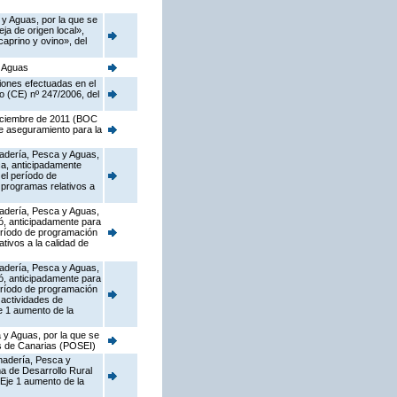
 y Aguas, por la que se
a de origen local»,
caprino y ovino», del
y Aguas
iones efectuadas en el
o (CE) nº 247/2006, del
diciembre de 2011 (BOC
de aseguramiento para la
anadería, Pesca y Aguas,
ca, anticipadamente
el período de
 programas relativos a
anadería, Pesca y Aguas,
ó, anticipadamente para
eríodo de programación
tivos a la calidad de
anadería, Pesca y Aguas,
ó, anticipadamente para
eríodo de programación
 actividades de
e 1 aumento de la
 y Aguas, por la que se
as de Canarias (POSEI)
anadería, Pesca y
a de Desarrollo Rural
Eje 1 aumento de la