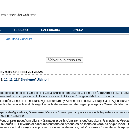
A
TESAURO
CALENDARIO
AYUDA
s
Resultado Consulta
, mostrando del 201 al 225.
,
9
,
10
,
11
,
12
[
Siguiente
/
Último
]
irección del Instituto Canario de Calidad Agroalimentaria de la Consejería de Agricultura, Ga
 solicitud de inscripción de la Denominación de Origen Protegida «Miel de Tenerife»
irección General de Industria Agroalimentaria y Alimentación de la Consejería de Agricultura
publicidad a la solicitud de registro de la denominación de origen protegida «Queso de Flor 
jería de Agricultura, Ganadería, Pesca y Aguas, por la que se concede la protección nacional 
a «Gofio Canario»
Viceconsejería de Agricultura y Ganadería de la Consejería de Agricultura, Ganadería, Pesca
a Acción III.4 «Ayuda al consumo humano de productos de leche de vaca de origen local», S
y Subacción III.4.2 «Ayuda al productor de leche de vaca», del Programa Comunitario de Apoy