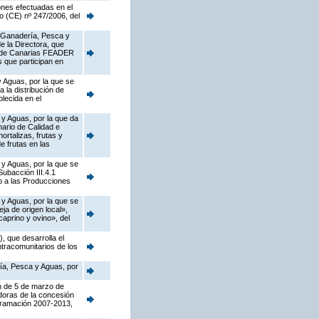
ones efectuadas en el
o (CE) nº 247/2006, del
a, Ganadería, Pesca y
e la Directora, que
al de Canarias FEADER
s que participan en
y Aguas, por la que se
 la distribución de
lecida en el
 y Aguas, por la que da
nario de Calidad e
ortalizas, frutas y
e frutas en las
 y Aguas, por la que se
ubacción III.4.1
o a las Producciones
 y Aguas, por la que se
a de origen local»,
caprino y ovino», del
 que desarrolla el
intracomunitarios de los
ría, Pesca y Aguas, por
en de 5 de marzo de
doras de la concesión
gramación 2007-2013,