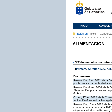
INICIO
CONSULT
Estás en:
Inicio
Consulta
ALIMENTACION
302 documentos encontrados
[
Primero
/
Anterior
]
5
,
6
,
7
,
8
Documentos
Resolución, 2 jun 2011, de la D
por la que se da publicidad a la
Resolución, 8 sep 2006, de la D
Alimentación, por la que se da 
Guía»
Orden, 27 feb 2012, de la Conse
Indicación Geográfica Protegid
Resolución, 18 abr 2012, de la 
convoca para la campaña 2012 l
«Ayuda a la industria láctea» 