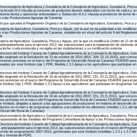
Viceconsejería de Agricultura y Ganadería de la Consejería de Agricultura, Ganadería, Pesca
a Acción III.6 «Ayuda al consumo de productos lácteos elaborados con leche de cabra y ovej
ndustria láctea y queserías artesanales» y Subacción III.6.2 «Ayuda al productor de leche de 
 a las Producciones Agrarias de Canarias
el que aprueba el Reglamento Orgánico de la Consejería de Agricultura, Ganadería, Pesca 
jería de Agricultura, Ganadería, Pesca y Aguas, por la que se da publicidad a las modificac
 las Producciones Agrarias de Canarias, establecido en virtud del artículo 9 del Reglament
06
ejería de Agricultura, Ganadería, Pesca y Aguas, por la que se modifica la Orden de 21 de 
anticipadamente para el ejercicio 2012, las subvenciones para la implantación de sistemas 
 la leche cruda producida y recogida en las explotaciones y su certificación externa
Directora del Instituto Canario de Calidad Agroalimentaria de la Consejería de Agricultura, G
édito asignado en la Resolución de 13 de octubre de 2010 (BOC 209, 22.10.2010), que convo
bvenciones previstas en el marco del Programa de Desarrollo Rural de Canarias FEADER para 
adas por este Instituto (eje 1 PDR, Medida 1.3.2 Apoyo a los agricultores que participan en
Directora del Instituto Canario de Calidad Agroalimentaria de la Consejería de Agricultura, G
édito asignado en la Resolución de 18 de octubre de 2011 (BOC 231, 23.11.2011), que convoc
iones previstas en el marco del Programa de Desarrollo Rural de Canarias FEADER para el p
 Instituto (eje 1 PDR, Medida 1.3.2 Apoyo a los agricultores que participan en programas rela
Directora del Instituto Canario de Calidad Agroalimentaria de la Consejería de Agricultura, G
édito asignado en la Resolución de 18 de octubre de 2011 (BOC 231, 23.11.2011), que convoc
iones previstas en el marco del Programa de Desarrollo Rural de Canarias FEADER para el p
 Instituto, dirigidas a apoyar a las agrupaciones de productores en materia de desarrollo de
uctos en el marco de programas relativos a la calidad de los alimentos (medida 1.3.3, del ej
 Desarrollo Rural de Canarias)
Viceconsejería de Agricultura y Ganadería de la Consejería de Agricultura, Ganadería, Pesca
supuestarias de las medidas del Programa Comunitario de Apoyo a las Producciones Agrari
Directora del Instituto Canario de Calidad Agroalimentaria de la Consejería de Agricultura, G
 anticipadamente para el ejercicio 2013, las subvenciones previstas en el marco del Program
íodo de programación 2007-2013, gestionadas por este Instituto (medidas 1.3.3 y 1.3.2 del 
la y forestal del PDR).