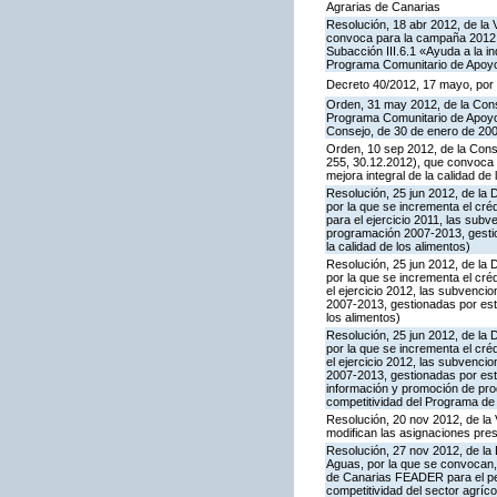
Agrarias de Canarias
Resolución, 18 abr 2012, de la 
convoca para la campaña 2012 l
Subacción III.6.1 «Ayuda a la i
Programa Comunitario de Apoyo
Decreto 40/2012, 17 mayo, por 
Orden, 31 may 2012, de la Conse
Programa Comunitario de Apoyo a
Consejo, de 30 de enero de 20
Orden, 10 sep 2012, de la Cons
255, 30.12.2012), que convoca 
mejora integral de la calidad de
Resolución, 25 jun 2012, de la 
por la que se incrementa el cr
para el ejercicio 2011, las su
programación 2007-2013, gestion
la calidad de los alimentos)
Resolución, 25 jun 2012, de la 
por la que se incrementa el cr
el ejercicio 2012, las subvenc
2007-2013, gestionadas por este
los alimentos)
Resolución, 25 jun 2012, de la 
por la que se incrementa el cr
el ejercicio 2012, las subvenc
2007-2013, gestionadas por este
información y promoción de prod
competitividad del Programa de
Resolución, 20 nov 2012, de la 
modifican las asignaciones pre
Resolución, 27 nov 2012, de la 
Aguas, por la que se convocan,
de Canarias FEADER para el per
competitividad del sector agríco