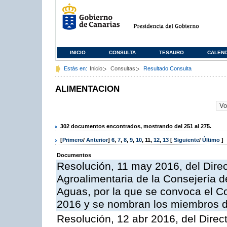
INICIO
CONSULTA
TESAURO
CALEN
Estás en:
Inicio
Consultas
Resultado Consulta
ALIMENTACION
302 documentos encontrados, mostrando del 251 al 275.
[
Primero
/
Anterior
]
6
,
7
,
8
,
9
,
10
,
11
,
12
,
13
[
Siguiente
/
Último
]
Documentos
Resolución, 11 may 2016, del Direct
Agroalimentaria de la Consejería d
Aguas, por la que se convoca el Co
2016 y se nombran los miembros d
Resolución, 12 abr 2016, del Direct