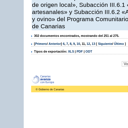
de origen local», Subacción III.6.1
artesanales» y Subacción III.6.2 «
y ovino» del Programa Comunitario
de Canarias
302 documentos encontrados, mostrando del 251 al 275.
[
Primero
/
Anterior
]
6
,
7
,
8
,
9
,
10
,
11
,
12
,
13
[
Siguiente
/
Último
]
Tipos de exportación:
XLS
|
PDF
|
ODT
© Gobierno de Canarias