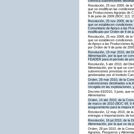
convoca subvenciones destinadas
Resolución, 25 nov 2009, de la 
que se modifican las condicion
las Producciones Agrarias de 
9 de junio de 2009 (BOC 113, 1
Resolución, 25 nov 2009, de la 
que se establecen condiciones p
Comunitario de Apoyo a las Pr
modificado por Orden de 9 de j
Resolución, 25 nov 2009, de la 
que se establecen condiciones p
de Apoyo a las Producciones A
por Orden de 9 de junio de 200
Resolución, 19 mar 2010, del Di
Alimentación, por la que se con
FEADER para el período de prog
Resolución, 5 abr 2010, del Dire
Alimentación, por la que se cor
subvenciones previstas en el 
gestionadas por el Instituto Can
Orden, 26 mar 2010, de la Conse
subvenciones destinadas a la im
recogida en las explotaciones, y
Decreto 63/2010, 3 junio, que m
Alimentarios
Orden, 14 abr 2010, de la Conse
de marzo de 2010 (BOC 69, 9.4.
aseguramiento para la mejora int
Resolución, 12 may 2010, de la 
entregas e importaciones de los
Resolución, 16 jul 2010, de la D
Alimentación, por la que se da 
Orden, 28 jun 2010, de la Conse
Agrarios, Pesqueros y Alimenta