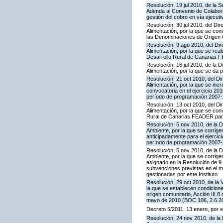
Resolución, 19 jul 2010, de la 
Adenda al Convenio de Colaborac
gestión del cobro en vía ejecuti
Resolución, 30 jul 2010, del Dir
Alimentación, por la que se co
las Denominaciones de Origen
Resolución, 9 ago 2010, del Dir
Alimentación, por la que se rea
Desarrollo Rural de Canarias F
Resolución, 16 jul 2010, de la D
Alimentación, por la que se da p
Resolución, 21 oct 2010, del Dir
Alimentación, por la que se inc
convocatoria en el ejercicio 2
período de programación 2007-2
Resolución, 13 oct 2010, del Dir
Alimentación, por la que se con
Rural de Canarias FEADER para 
Resolución, 5 nov 2010, de la D
Ambiente, por la que se corrige
anticipadamente para el ejerci
período de programación 2007-2
Resolución, 5 nov 2010, de la D
Ambiente, por la que se corrige
asignado en la Resolución de 9 
subvenciones previstas en el 
gestionadas por este Instituto
Resolución, 29 oct 2010, de la 
la que se establecen condicione
origen comunitario, Acción III
mayo de 2010 (BOC 106, 2.6.20
Decreto 5/2011, 13 enero, por e
Resolución, 24 nov 2010, de la 