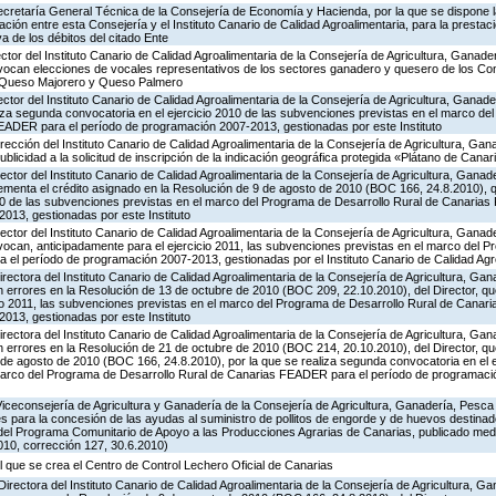
Secretaría General Técnica de la Consejería de Economía y Hacienda, por la que se dispone la
ión entre esta Consejería y el Instituto Canario de Calidad Agroalimentaria, para la prestaci
va de los débitos del citado Ente
ector del Instituto Canario de Calidad Agroalimentaria de la Consejería de Agricultura, Ganade
nvocan elecciones de vocales representativos de los sectores ganadero y quesero de los C
 Queso Majorero y Queso Palmero
ector del Instituto Canario de Calidad Agroalimentaria de la Consejería de Agricultura, Ganad
liza segunda convocatoria en el ejercicio 2010 de las subvenciones previstas en el marco de
EADER para el período de programación 2007-2013, gestionadas por este Instituto
irección del Instituto Canario de Calidad Agroalimentaria de la Consejería de Agricultura, Ga
ublicidad a la solicitud de inscripción de la indicación geográfica protegida «Plátano de Canar
ector del Instituto Canario de Calidad Agroalimentaria de la Consejería de Agricultura, Ganad
rementa el crédito asignado en la Resolución de 9 de agosto de 2010 (BOC 166, 24.8.2010), 
010 de las subvenciones previstas en el marco del Programa de Desarrollo Rural de Canaria
013, gestionadas por este Instituto
ector del Instituto Canario de Calidad Agroalimentaria de la Consejería de Agricultura, Ganad
vocan, anticipadamente para el ejercicio 2011, las subvenciones previstas en el marco del 
el período de programación 2007-2013, gestionadas por el Instituto Canario de Calidad Agr
irectora del Instituto Canario de Calidad Agroalimentaria de la Consejería de Agricultura, Ga
n errores en la Resolución de 13 de octubre de 2010 (BOC 209, 22.10.2010), del Director, q
cio 2011, las subvenciones previstas en el marco del Programa de Desarrollo Rural de Cana
013, gestionadas por este Instituto
irectora del Instituto Canario de Calidad Agroalimentaria de la Consejería de Agricultura, Ga
n errores en la Resolución de 21 de octubre de 2010 (BOC 214, 20.10.2010), del Director, qu
de agosto de 2010 (BOC 166, 24.8.2010), por la que se realiza segunda convocatoria en el e
marco del Programa de Desarrollo Rural de Canarias FEADER para el período de programaci
Viceconsejería de Agricultura y Ganadería de la Consejería de Agricultura, Ganadería, Pesca
s para la concesión de las ayudas al suministro de pollitos de engorde y de huevos destinad
.8 del Programa Comunitario de Apoyo a las Producciones Agrarias de Canarias, publicado me
10, corrección 127, 30.6.2010)
l que se crea el Centro de Control Lechero Oficial de Canarias
Directora del Instituto Canario de Calidad Agroalimentaria de la Consejería de Agricultura, 