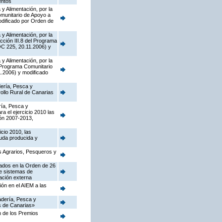
entos
y Alimentación, por la
munitario de Apoyo a
dificado por Orden de
y Alimentación, por la
cción III.8 del Programa
OC 225, 20.11.2006) y
y Alimentación, por la
l Programa Comunitario
.2006) y modificado
dería, Pesca y
ollo Rural de Canarias
ría, Pesca y
a el ejercicio 2010 las
ón 2007-2013,
cio 2010, las
ruda producida y
os Agrarios, Pesqueros y
tados en la Orden de 26
de sistemas de
cación externa
ión en el AIEM a las
nadería, Pesca y
as de Canarias»
n de los Premios