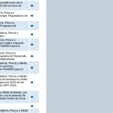
 publicación de la
ón del servicio de
ría, Pesca y
onsejos Reguladores de
ería, Pesca y
l Programa de
nadería, Pesca y
ias»
ería, Pesca y
que realiza segunda
s FEADER para el
ería, Pesca y
Programa de Desarrollo
oalimentaria
nadería, Pesca y Medio
ue convoca,
rias FEADER para el
nadería, Pesca y Medio
e incrementa el crédito
jercicio 2010 de las
ón 2007-2013,
 y Medio Ambiente, por
os a la incubación de
diante Orden de 25 de
Ganadería, Pesca y Medio