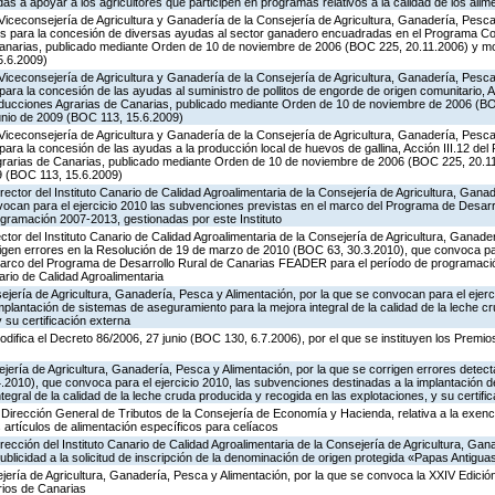
 a apoyar a los agricultores que participen en programas relativos a la calidad de los alim
Viceconsejería de Agricultura y Ganadería de la Consejería de Agricultura, Ganadería, Pesca 
es para la concesión de diversas ayudas al sector ganadero encuadradas en el Programa Co
Canarias, publicado mediante Orden de 10 de noviembre de 2006 (BOC 225, 20.11.2006) y mo
5.6.2009)
Viceconsejería de Agricultura y Ganadería de la Consejería de Agricultura, Ganadería, Pesca 
ara la concesión de las ayudas al suministro de pollitos de engorde de origen comunitario, A
oducciones Agrarias de Canarias, publicado mediante Orden de 10 de noviembre de 2006 (B
unio de 2009 (BOC 113, 15.6.2009)
Viceconsejería de Agricultura y Ganadería de la Consejería de Agricultura, Ganadería, Pesca 
ara la concesión de las ayudas a la producción local de huevos de gallina, Acción III.12 de
grarias de Canarias, publicado mediante Orden de 10 de noviembre de 2006 (BOC 225, 20.11
9 (BOC 113, 15.6.2009)
rector del Instituto Canario de Calidad Agroalimentaria de la Consejería de Agricultura, Gana
vocan para el ejercicio 2010 las subvenciones previstas en el marco del Programa de Desarr
ramación 2007-2013, gestionadas por este Instituto
ctor del Instituto Canario de Calidad Agroalimentaria de la Consejería de Agricultura, Ganade
rigen errores en la Resolución de 19 de marzo de 2010 (BOC 63, 30.3.2010), que convoca par
marco del Programa de Desarrollo Rural de Canarias FEADER para el período de programaci
ario de Calidad Agroalimentaria
jería de Agricultura, Ganadería, Pesca y Alimentación, por la que se convocan para el ejerci
plantación de sistemas de aseguramiento para la mejora integral de la calidad de la leche c
 su certificación externa
odifica el Decreto 86/2006, 27 junio (BOC 130, 6.7.2006), por el que se instituyen los Premi
jería de Agricultura, Ganadería, Pesca y Alimentación, por la que se corrigen errores detec
2010), que convoca para el ejercicio 2010, las subvenciones destinadas a la implantación 
egral de la calidad de la leche cruda producida y recogida en las explotaciones, y su certifi
Dirección General de Tributos de la Consejería de Economía y Hacienda, relativa a la exenc
 artículos de alimentación específicos para celíacos
irección del Instituto Canario de Calidad Agroalimentaria de la Consejería de Agricultura, Ga
publicidad a la solicitud de inscripción de la denominación de origen protegida «Papas Antigu
jería de Agricultura, Ganadería, Pesca y Alimentación, por la que se convoca la XXIV Edició
rios de Canarias