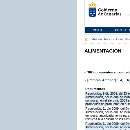
INICIO
CONSULT
Estás en:
Inicio
Consulta
ALIMENTACION
302 documentos encontrados
[
Primero
/
Anterior
]
3
,
4
,
5
,
6
Documentos
Resolución, 9 dic 2009, del Dire
Alimentación, por la que se inc
convocan en el ejercicio 2009 
promoción de productos en el ma
Resolución, 11 dic 2009, del Dir
Alimentación, por la que se inc
convoca, anticipadamente para e
relativos a la calidad de los ali
Resolución, 11 dic 2009, del Dir
Alimentación, por la que se inc