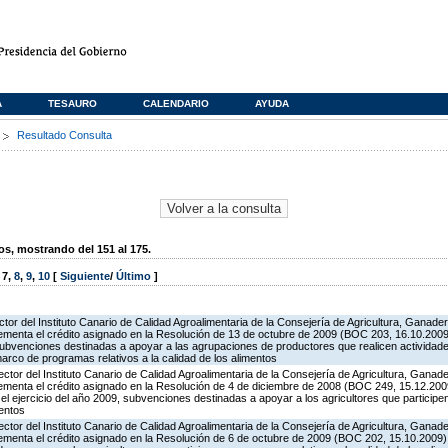
A
TESAURO
CALENDARIO
AYUDA
s
Resultado Consulta
, mostrando del 151 al 175.
,
7
,
8
,
9
,
10
[
Siguiente
/
Último
]
ctor del Instituto Canario de Calidad Agroalimentaria de la Consejería de Agricultura, Ganade
rementa el crédito asignado en la Resolución de 13 de octubre de 2009 (BOC 203, 16.10.2009
subvenciones destinadas a apoyar a las agrupaciones de productores que realicen actividade
rco de programas relativos a la calidad de los alimentos
ector del Instituto Canario de Calidad Agroalimentaria de la Consejería de Agricultura, Ganad
rementa el crédito asignado en la Resolución de 4 de diciembre de 2008 (BOC 249, 15.12.2009
l ejercicio del año 2009, subvenciones destinadas a apoyar a los agricultores que particip
mentos
ector del Instituto Canario de Calidad Agroalimentaria de la Consejería de Agricultura, Ganad
rementa el crédito asignado en la Resolución de 6 de octubre de 2009 (BOC 202, 15.10.2009),