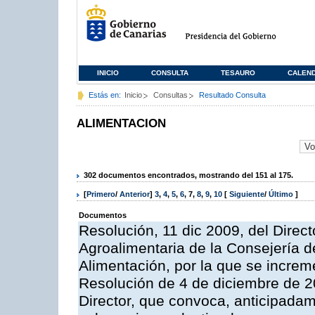
INICIO
CONSULTA
TESAURO
CALEN
Estás en:
Inicio
Consultas
Resultado Consulta
ALIMENTACION
302 documentos encontrados, mostrando del 151 al 175.
[
Primero
/
Anterior
]
3
,
4
,
5
,
6
,
7
,
8
,
9
,
10
[
Siguiente
/
Último
]
Documentos
Resolución, 11 dic 2009, del Direct
Agroalimentaria de la Consejería d
Alimentación, por la que se increm
Resolución de 4 de diciembre de 2
Director, que convoca, anticipadam