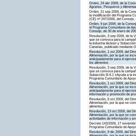
Orden, 24 abr 2009, de la Conse
Agrarios, Pesqueros y Alimenta
Orden, 21 sep 2009, de la Conse
la modificación del Programa Co
(CE) nº 247/2006, del Consejo
Orden, 9 jun 2009, de la Consej
el Programa Comunitario de Apoy
Consejo, de 30 de enero de 20
Resolución, 3 sep 2009, de la V
que se convoca para la campañ
la industria láctea» y Subacció
Canarias, publicado mediante O
Resolución, 1 oct 2009, del Dire
Alimentación, por la que se in
anticipadamente para el ejercic
los alimentos
Resolución, 3 sep 2009, de la V
que se convoca para la campaña
Subacción III.6.1 «Ayuda a la i
Programa Comunitario de Apoyo 
Resolución, 1 oct 2009, del Dire
Alimentación, por la que se in
anticipadamente para el ejerci
información y promoción de prod
Resolución, 6 oct 2009, del Dire
Alimentación, por la que se con
alimentos
Resolución, 13 oct 2009, del Dir
Alimentación, por la que se co
actividades de información y pr
Decreto 143/2009, 17 noviembre,
Programa Comunitario de Apoyo
Resolución, 9 dic 2009, del Dire
Alimentación, por la que se inc