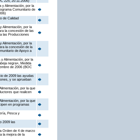
OC 225, 20.11.2006)
 y Alimentación, por la
Programa Comunitario de
006)
o de Calidad
y Alimentación, por la
ra la concesión de las
 a las Producciones
y Alimentación, por la
ra la concesión de la
omunitario de Apoyo a
y Alimentación, por la
 abeja negra», Medida
viembre de 2006 (BOC
cio de 2009 las ayudas
ciones, y se aprueban
Alimentación, por la que
ductores que realicen
Alimentación, por la que
icipen en programas
dería, Pesca y
io 2009 las
 la Orden de 4 de marzo
 la mejora de la