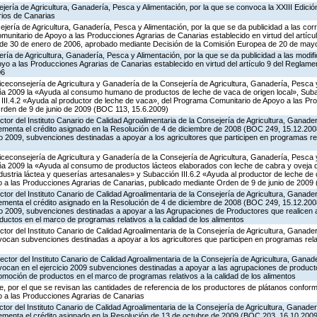
jería de Agricultura, Ganadería, Pesca y Alimentación, por la que se convoca la XXIII Edició
rios de Canarias
jería de Agricultura, Ganadería, Pesca y Alimentación, por la que se da publicidad a las co
munitario de Apoyo a las Producciones Agrarias de Canarias establecido en virtud del artícu
, de 30 de enero de 2006, aprobado mediante Decisión de la Comisión Europea de 20 de may
ería de Agricultura, Ganadería, Pesca y Alimentación, por la que se da publicidad a las modi
o a las Producciones Agrarias de Canarias establecido en virtud del artículo 9 del Reglame
06
iceconsejería de Agricultura y Ganadería de la Consejería de Agricultura, Ganadería, Pesca y
a 2009 la «Ayuda al consumo humano de productos de leche de vaca de origen local», Subac
n III.4.2 «Ayuda al productor de leche de vaca», del Programa Comunitario de Apoyo a las Pr
rden de 9 de junio de 2009 (BOC 113, 15.6.2009)
ctor del Instituto Canario de Calidad Agroalimentaria de la Consejería de Agricultura, Ganade
crementa el crédito asignado en la Resolución de 4 de diciembre de 2008 (BOC 249, 15.12.20
io 2009, subvenciones destinadas a apoyar a los agricultores que participen en programas rel
iceconsejería de Agricultura y Ganadería de la Consejería de Agricultura, Ganadería, Pesca y
 2009 la «Ayuda al consumo de productos lácteos elaborados con leche de cabra y oveja de
ndustria láctea y queserías artesanales» y Subacción III.6.2 «Ayuda al productor de leche de 
a las Producciones Agrarias de Canarias, publicado mediante Orden de 9 de junio de 2009
ctor del Instituto Canario de Calidad Agroalimentaria de la Consejería de Agricultura, Ganade
crementa el crédito asignado en la Resolución de 4 de diciembre de 2008 (BOC 249, 15.12.20
cio 2009, subvenciones destinadas a apoyar a las Agrupaciones de Productores que realicen 
uctos en el marco de programas relativos a la calidad de los alimentos
ctor del Instituto Canario de Calidad Agroalimentaria de la Consejería de Agricultura, Ganade
vocan subvenciones destinadas a apoyar a los agricultores que participen en programas relat
ector del Instituto Canario de Calidad Agroalimentaria de la Consejería de Agricultura, Ganad
nvocan en el ejercicio 2009 subvenciones destinadas a apoyar a las agrupaciones de product
omoción de productos en el marco de programas relativos a la calidad de los alimentos
 por el que se revisan las cantidades de referencia de los productores de plátanos conforme
 a las Producciones Agrarias de Canarias
ctor del Instituto Canario de Calidad Agroalimentaria de la Consejería de Agricultura, Ganade
rementa el crédito asignado en la Resolución de 13 de octubre de 2009 (BOC 203, 16.10.2009