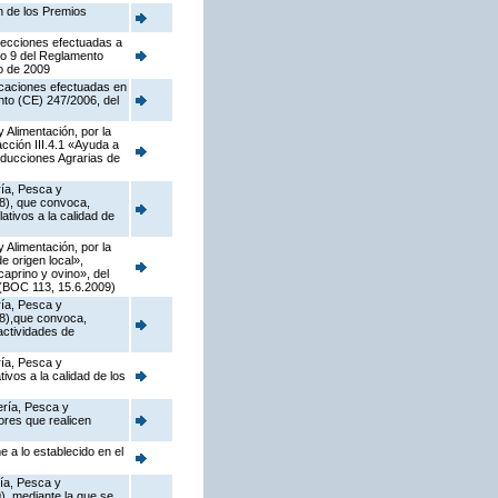
n de los Premios
rrecciones efectuadas a
lo 9 del Reglamento
o de 2009
ficaciones efectuadas en
nto (CE) 247/2006, del
 Alimentación, por la
ción III.4.1 «Ayuda a
oducciones Agrarias de
ría, Pesca y
08), que convoca,
ativos a la calidad de
 Alimentación, por la
 origen local»,
caprino y ovino», del
 (BOC 113, 15.6.2009)
ría, Pesca y
08),que convoca,
actividades de
ría, Pesca y
ivos a la calidad de los
ería, Pesca y
ores que realicen
 a lo establecido en el
ría, Pesca y
), mediante la que se