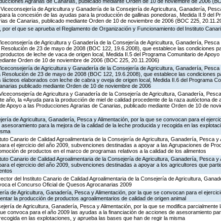
oducciones Agrarias de Canarias, publicado mediante Orden de 10 de noviembre de 2006 (B
Viceconsejería de Agricultura y Ganadería de la Consejería de Agricultura, Ganadería, Pesca
para la concesión de las ayudas para la producción de gallinas ponedoras, Medida II.9 del 
rias de Canarias, publicado mediante Orden de 10 de noviembre de 2006 (BOC 225, 20.11.2
 por el que se aprueba el Reglamento de Organización y Funcionamiento del Instituto Canari
Viceconsejería de Agricultura y Ganadería de la Consejería de Agricultura, Ganadería, Pesca 
la Resolución de 23 de mayo de 2008 (BOC 122, 19.6.2008), que establece las condiciones pa
oductos de leche de vaca de origen local, Medida II.5 del Programa Comunitario de Apoyo
mediante Orden de 10 de noviembre de 2006 (BOC 225, 20.11.2006)
Viceconsejería de Agricultura y Ganadería de la Consejería de Agricultura, Ganadería, Pesca 
 la Resolución de 23 de mayo de 2008 (BOC 122, 19.6.2008), que establece las condiciones pa
lácteos elaborados con leche de cabra y oveja de origen local, Medida II.6 del Programa C
Canarias publicado mediante Orden de 10 de noviembre de 2006
Viceconsejería de Agricultura y Ganadería de la Consejería de Agricultura, Ganadería, Pesca 
te año, la «Ayuda para la producción de miel de calidad procedente de la raza autóctona de
o de Apoyo a las Producciones Agrarias de Canarias, publicado mediante Orden de 10 de no
ería de Agricultura, Ganadería, Pesca y Alimentación, por la que se convocan para el ejerci
e asesoramiento para la mejora de la calidad de la leche producida y recogida en las explota
misma
ituto Canario de Calidad Agroalimentaria de la Consejería de Agricultura, Ganadería, Pesca y 
ara el ejercicio del año 2009, subvenciones destinadas a apoyar a las Agrupaciones de Pro
omoción de productos en el marco de programas relativos a la calidad de los alimentos
ituto Canario de Calidad Agroalimentaria de la Consejería de Agricultura, Ganadería, Pesca y 
ara el ejercicio del año 2009, subvenciones destinadas a apoyar a los agricultores que part
mentos
rector del Instituto Canario de Calidad Agroalimentaria de la Consejería de Agricultura, Gana
nvoca el Concurso Oficial de Quesos Agrocanarias 2009
ería de Agricultura, Ganadería, Pesca y Alimentación, por la que se convocan para el ejercic
ntar la producción de productos agroalimentarios de calidad de origen animal
jería de Agricultura, Ganadería, Pesca y Alimentación, por la que se modifica parcialmente
ue convoca para el año 2009 las ayudas a la financiación de acciones de asesoramiento para
 recogida en las explotaciones, y aprueba las bases que han de regir la misma