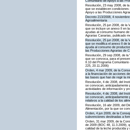
Comunitario de Apoyo a las Pr
Resolución, 23 may 2008, de la 
que se establecen condiciones 
Apoyo a las Producciones Agra
Decreto 213/2008, 4 noviembre,
Agroalimentaria
Resolución, 25 jun 2008, de la 
que se incluye un anexo II en 
ayudas al consumo humano de pr
Agrarias Canarias, publicado 
Resolución, 25 jun 2008, de la 
que se modifica el anexo II de
ayuda al consumo de productos 
las Producciones Agrarias de 
Resolución, 29 sep 2008, de la 
que se convoca, para el presen
II.10 del Programa Comunitari
225, 20.11.2006)
Orden, 4 mar 2009, de la Consej
a la financiación de acciones d
las bases que han de regir la 
Resolución, 4 dic 2008, del Inst
se convocan, anticipadamente p
actividades de información y pr
Resolución, 4 dic 2008, del Inst
se convocan, anticipadamente p
relativos a la calidad de los ali
Resolución, 16 abr 2009, del Di
Alimentación, por la que se co
Orden, 4 jun 2009, de la Consej
subvenciones destinadas a fome
Orden, 31 mar 2009, de la Conse
de 2009 (BOC 48, 11.3.2009), q
calidad de la leche producida y