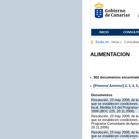
INICIO
CONSULT
Estás en:
Inicio
Consulta
ALIMENTACION
302 documentos encontrados
[
Primero
/
Anterior
]
2
,
3
,
4
,
5
Documentos
Resolución, 23 may 2008, de la 
que se establecen condiciones 
local, Medida II.6 del Program
2006 (BOC 225, 20.11.2006)
Resolución, 23 may 2008, de la 
que se establecen condiciones 
Programa Comunitario de Apoyo
20.11.2006)
Resolución, 23 may 2008, de la 
que se establecen condiciones p