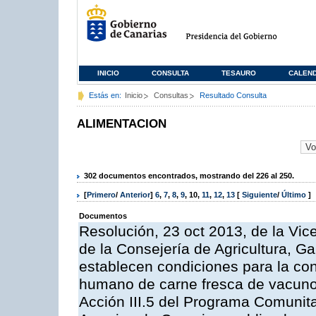
INICIO
CONSULTA
TESAURO
CALEN
Estás en:
Inicio
Consultas
Resultado Consulta
ALIMENTACION
302 documentos encontrados, mostrando del 226 al 250.
[
Primero
/
Anterior
]
6
,
7
,
8
,
9
,
10
,
11
,
12
,
13
[
Siguiente
/
Último
]
Documentos
Resolución, 23 oct 2013, de la Vic
de la Consejería de Agricultura, G
establecen condiciones para la co
humano de carne fresca de vacuno, 
Acción III.5 del Programa Comunit