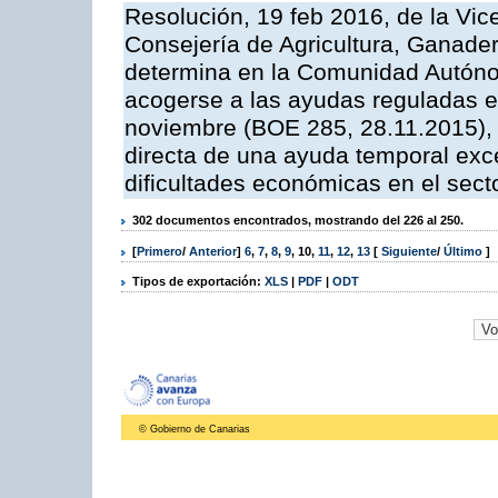
Resolución, 19 feb 2016, de la Vic
Consejería de Agricultura, Ganader
determina en la Comunidad Autóno
acogerse a las ayudas reguladas e
noviembre (BOE 285, 28.11.2015), 
directa de una ayuda temporal exc
dificultades económicas en el sect
302 documentos encontrados, mostrando del 226 al 250.
[
Primero
/
Anterior
]
6
,
7
,
8
,
9
,
10
,
11
,
12
,
13
[
Siguiente
/
Último
]
Tipos de exportación:
XLS
|
PDF
|
ODT
© Gobierno de Canarias