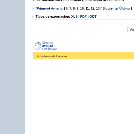
302 documentos encontrados, mostrando del 251 al 275.
[
Primero
/
Anterior
]
6
,
7
,
8
,
9
,
10
,
11
,
12
,
13
[
Siguiente
/
Último
]
Tipos de exportación:
XLS
|
PDF
|
ODT
© Gobierno de Canarias