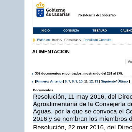
INICIO
CONSULTA
TESAURO
CALEN
Estás en:
Inicio
Consultas
Resultado Consulta
ALIMENTACION
302 documentos encontrados, mostrando del 251 al 275.
[
Primero
/
Anterior
]
6
,
7
,
8
,
9
,
10
,
11
,
12
,
13
[
Siguiente
/
Último
]
Documentos
Resolución, 11 may 2016, del Direct
Agroalimentaria de la Consejería d
Aguas, por la que se convoca el Co
2016 y se nombran los miembros d
Resolución, 22 mar 2016, del Direct