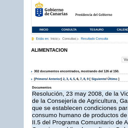
INICIO
CONSULTA
TESAURO
CALEN
Estás en:
Inicio
Consultas
Resultado Consulta
ALIMENTACION
302 documentos encontrados, mostrando del 126 al 150.
[
Primero
/
Anterior
]
2
,
3
,
4
,
5
,
6
,
7
,
8
,
9
[
Siguiente
/
Último
]
Documentos
Resolución, 23 may 2008, de la Vi
de la Consejería de Agricultura, G
que se establecen condiciones par
consumo humano de productos de l
II.5 del Programa Comunitario de 