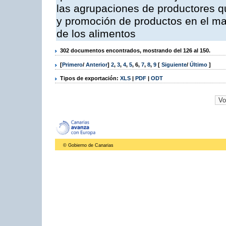
las agrupaciones de productores qu
y promoción de productos en el mar
de los alimentos
302 documentos encontrados, mostrando del 126 al 150.
[
Primero
/
Anterior
]
2
,
3
,
4
,
5
,
6
,
7
,
8
,
9
[
Siguiente
/
Último
]
Tipos de exportación:
XLS
|
PDF
|
ODT
© Gobierno de Canarias