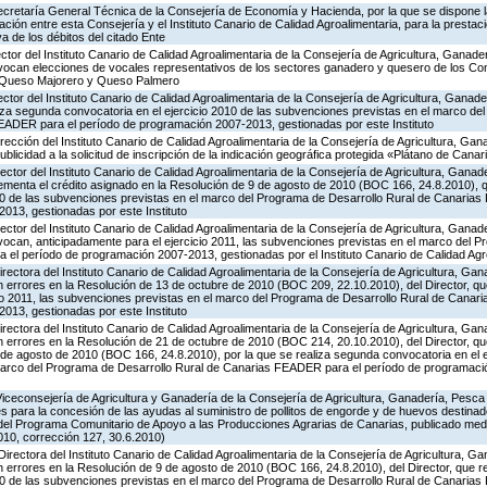
Secretaría General Técnica de la Consejería de Economía y Hacienda, por la que se dispone la
ión entre esta Consejería y el Instituto Canario de Calidad Agroalimentaria, para la prestaci
va de los débitos del citado Ente
ector del Instituto Canario de Calidad Agroalimentaria de la Consejería de Agricultura, Ganade
nvocan elecciones de vocales representativos de los sectores ganadero y quesero de los C
 Queso Majorero y Queso Palmero
ector del Instituto Canario de Calidad Agroalimentaria de la Consejería de Agricultura, Ganad
liza segunda convocatoria en el ejercicio 2010 de las subvenciones previstas en el marco de
EADER para el período de programación 2007-2013, gestionadas por este Instituto
irección del Instituto Canario de Calidad Agroalimentaria de la Consejería de Agricultura, Ga
ublicidad a la solicitud de inscripción de la indicación geográfica protegida «Plátano de Canar
ector del Instituto Canario de Calidad Agroalimentaria de la Consejería de Agricultura, Ganad
rementa el crédito asignado en la Resolución de 9 de agosto de 2010 (BOC 166, 24.8.2010), 
010 de las subvenciones previstas en el marco del Programa de Desarrollo Rural de Canaria
013, gestionadas por este Instituto
ector del Instituto Canario de Calidad Agroalimentaria de la Consejería de Agricultura, Ganad
vocan, anticipadamente para el ejercicio 2011, las subvenciones previstas en el marco del 
el período de programación 2007-2013, gestionadas por el Instituto Canario de Calidad Agr
irectora del Instituto Canario de Calidad Agroalimentaria de la Consejería de Agricultura, Ga
n errores en la Resolución de 13 de octubre de 2010 (BOC 209, 22.10.2010), del Director, q
cio 2011, las subvenciones previstas en el marco del Programa de Desarrollo Rural de Cana
013, gestionadas por este Instituto
irectora del Instituto Canario de Calidad Agroalimentaria de la Consejería de Agricultura, Ga
n errores en la Resolución de 21 de octubre de 2010 (BOC 214, 20.10.2010), del Director, qu
de agosto de 2010 (BOC 166, 24.8.2010), por la que se realiza segunda convocatoria en el e
marco del Programa de Desarrollo Rural de Canarias FEADER para el período de programaci
Viceconsejería de Agricultura y Ganadería de la Consejería de Agricultura, Ganadería, Pesca
s para la concesión de las ayudas al suministro de pollitos de engorde y de huevos destinad
.8 del Programa Comunitario de Apoyo a las Producciones Agrarias de Canarias, publicado me
10, corrección 127, 30.6.2010)
Directora del Instituto Canario de Calidad Agroalimentaria de la Consejería de Agricultura, 
n errores en la Resolución de 9 de agosto de 2010 (BOC 166, 24.8.2010), del Director, que r
010 de las subvenciones previstas en el marco del Programa de Desarrollo Rural de Canaria