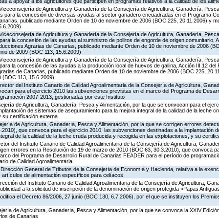
 a apoyar a los agricultores que participen en programas relativos a la calidad de los alim
Viceconsejería de Agricultura y Ganadería de la Consejería de Agricultura, Ganadería, Pesca 
es para la concesión de diversas ayudas al sector ganadero encuadradas en el Programa Co
Canarias, publicado mediante Orden de 10 de noviembre de 2006 (BOC 225, 20.11.2006) y mo
5.6.2009)
Viceconsejería de Agricultura y Ganadería de la Consejería de Agricultura, Ganadería, Pesca 
ara la concesión de las ayudas al suministro de pollitos de engorde de origen comunitario, A
oducciones Agrarias de Canarias, publicado mediante Orden de 10 de noviembre de 2006 (B
unio de 2009 (BOC 113, 15.6.2009)
Viceconsejería de Agricultura y Ganadería de la Consejería de Agricultura, Ganadería, Pesca 
ara la concesión de las ayudas a la producción local de huevos de gallina, Acción III.12 de
grarias de Canarias, publicado mediante Orden de 10 de noviembre de 2006 (BOC 225, 20.11
9 (BOC 113, 15.6.2009)
rector del Instituto Canario de Calidad Agroalimentaria de la Consejería de Agricultura, Gana
vocan para el ejercicio 2010 las subvenciones previstas en el marco del Programa de Desarr
ramación 2007-2013, gestionadas por este Instituto
jería de Agricultura, Ganadería, Pesca y Alimentación, por la que se convocan para el ejerci
plantación de sistemas de aseguramiento para la mejora integral de la calidad de la leche c
 su certificación externa
jería de Agricultura, Ganadería, Pesca y Alimentación, por la que se corrigen errores detec
2010), que convoca para el ejercicio 2010, las subvenciones destinadas a la implantación 
egral de la calidad de la leche cruda producida y recogida en las explotaciones, y su certifi
ctor del Instituto Canario de Calidad Agroalimentaria de la Consejería de Agricultura, Ganade
rigen errores en la Resolución de 19 de marzo de 2010 (BOC 63, 30.3.2010), que convoca par
marco del Programa de Desarrollo Rural de Canarias FEADER para el período de programaci
ario de Calidad Agroalimentaria
Dirección General de Tributos de la Consejería de Economía y Hacienda, relativa a la exenc
 artículos de alimentación específicos para celíacos
irección del Instituto Canario de Calidad Agroalimentaria de la Consejería de Agricultura, Ga
publicidad a la solicitud de inscripción de la denominación de origen protegida «Papas Antigu
odifica el Decreto 86/2006, 27 junio (BOC 130, 6.7.2006), por el que se instituyen los Premi
jería de Agricultura, Ganadería, Pesca y Alimentación, por la que se convoca la XXIV Edició
rios de Canarias