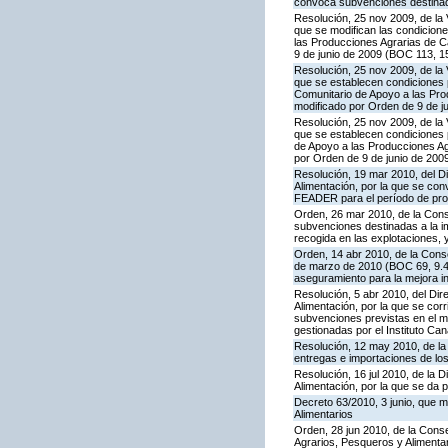
convoca subvenciones destinadas
Resolución, 25 nov 2009, de la 
que se modifican las condicion
las Producciones Agrarias de 
9 de junio de 2009 (BOC 113, 1
Resolución, 25 nov 2009, de la 
que se establecen condiciones p
Comunitario de Apoyo a las Pr
modificado por Orden de 9 de j
Resolución, 25 nov 2009, de la 
que se establecen condiciones p
de Apoyo a las Producciones A
por Orden de 9 de junio de 200
Resolución, 19 mar 2010, del Di
Alimentación, por la que se con
FEADER para el período de prog
Orden, 26 mar 2010, de la Conse
subvenciones destinadas a la im
recogida en las explotaciones, y
Orden, 14 abr 2010, de la Conse
de marzo de 2010 (BOC 69, 9.4.
aseguramiento para la mejora int
Resolución, 5 abr 2010, del Dire
Alimentación, por la que se cor
subvenciones previstas en el 
gestionadas por el Instituto Can
Resolución, 12 may 2010, de la 
entregas e importaciones de los
Resolución, 16 jul 2010, de la D
Alimentación, por la que se da 
Decreto 63/2010, 3 junio, que m
Alimentarios
Orden, 28 jun 2010, de la Conse
Agrarios, Pesqueros y Alimenta