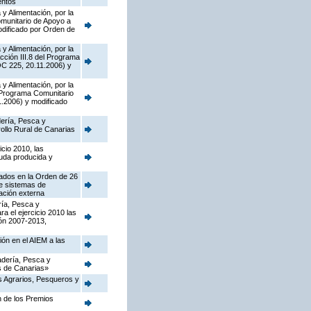
entos
y Alimentación, por la
munitario de Apoyo a
dificado por Orden de
y Alimentación, por la
cción III.8 del Programa
OC 225, 20.11.2006) y
y Alimentación, por la
l Programa Comunitario
.2006) y modificado
dería, Pesca y
ollo Rural de Canarias
cio 2010, las
ruda producida y
tados en la Orden de 26
de sistemas de
cación externa
ría, Pesca y
a el ejercicio 2010 las
ón 2007-2013,
ión en el AIEM a las
nadería, Pesca y
as de Canarias»
os Agrarios, Pesqueros y
n de los Premios