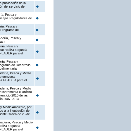
 publicación de la
ón del servicio de
ría, Pesca y
onsejos Reguladores de
ería, Pesca y
l Programa de
nadería, Pesca y
ias»
ería, Pesca y
que realiza segunda
s FEADER para el
ería, Pesca y
Programa de Desarrollo
oalimentaria
nadería, Pesca y Medio
ue convoca,
rias FEADER para el
nadería, Pesca y Medio
e incrementa el crédito
jercicio 2010 de las
ón 2007-2013,
 y Medio Ambiente, por
os a la incubación de
diante Orden de 25 de
Ganadería, Pesca y Medio
ealiza segunda
s FEADER para el