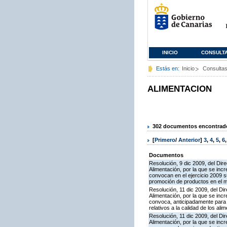
INICIO
CONSULT
Estás en:
Inicio
Consulta
ALIMENTACION
302 documentos encontrados
[
Primero
/
Anterior
]
3
,
4
,
5
,
6
Documentos
Resolución, 9 dic 2009, del Dire
Alimentación, por la que se inc
convocan en el ejercicio 2009 
promoción de productos en el ma
Resolución, 11 dic 2009, del Dir
Alimentación, por la que se inc
convoca, anticipadamente para e
relativos a la calidad de los ali
Resolución, 11 dic 2009, del Dir
Alimentación, por la que se inc