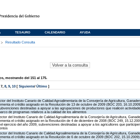
A
TESAURO
CALENDARIO
AYUDA
s
Resultado Consulta
, mostrando del 151 al 175.
,
7
,
8
,
9
,
10
[
Siguiente
/
Último
]
ctor del Instituto Canario de Calidad Agroalimentaria de la Consejería de Agricultura, Ganade
rementa el crédito asignado en la Resolución de 13 de octubre de 2009 (BOC 203, 16.10.2009
subvenciones destinadas a apoyar a las agrupaciones de productores que realicen actividade
rco de programas relativos a la calidad de los alimentos
ector del Instituto Canario de Calidad Agroalimentaria de la Consejería de Agricultura, Ganad
rementa el crédito asignado en la Resolución de 4 de diciembre de 2008 (BOC 249, 15.12.2009
l ejercicio del año 2009, subvenciones destinadas a apoyar a los agricultores que particip
mentos
ector del Instituto Canario de Calidad Agroalimentaria de la Consejería de Agricultura, Ganad
rementa el crédito asignado en la Resolución de 6 de octubre de 2009 (BOC 202, 15.10.2009),