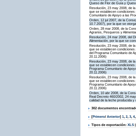
Queso de Flor de Guía y Ques
Resolución, 23 may 2008, de la 
que se establecen condiciones p
Comunitario de Apoyo a las Pr
Orden, 12 jul 2007, de la Conse
10.7.2007), por la que se otor
Orden, 28 mar 2008, de la Conse
Agrarios, Pesqueros y Alimenta
Resolución, 24 mar 2008, del Di
Alimentación, por la que se co
Resolución, 23 may 2008, de la 
que se establecen condiciones p
del Programa Comunitario de A
20.11.2006)
Resolución, 23 may 2008, de la 
que se establecen condiciones 
Programa Comunitario de Apoyo
20.11.2006)
Resolución, 23 may 2008, de la 
que se establecen condiciones 
Programa Comunitario de Apoyo
20.11.2006)
Orden, 10 abr 2008, de la Conse
Real Decreto 460/2002, 24 mayo
calidad de la leche producida y 
302 documentos encontrados
[
Primero
/
Anterior
]
1
,
2
,
3
,
4
Tipos de exportación:
XLS