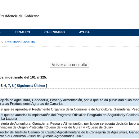
A
TESAURO
CALENDARIO
AYUDA
s
Resultado Consulta
, mostrando del 101 al 125.
,
5
,
6
,
7
,
8
[
Siguiente
/
Último
]
jería de Agricultura, Ganadería, Pesca y Alimentación, por la que se da publicidad a las med
 a las Producciones Agrarias de Canarias
r el que se aprueba el Reglamento Orgánico de la Consejería de Agricultura, Ganadería, Pesc
 el que se autoriza la implantación del Programa Oficial de Posgrado en Seguridad y Calidad 
e La Laguna
jería de Agricultura, Ganadería, Pesca y Alimentación, por la que se adopta decisión favorab
nominación de Origen Protegida «Queso de Flor de Guía» y «Queso de Guía»
rector del Instituto Canario de Calidad Agroalimentaria de la Consejería de Agricultura, Gana
nvoca el Concurso Oficial de Quesos Agrocanarias 2007