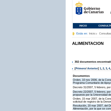
INICIO
CONSULT
Estás en:
Inicio
Consulta
ALIMENTACION
302 documentos encontrados
[
Primero
/
Anterior
]
1
,
2
,
3
,
4
Documentos
Orden, 10 nov 2006, de la Conse
Programa Comunitario de Apoyo
Decreto 31/2007, 5 febrero, po
Decreto 22/2007, 5 febrero, por
propuesto por la Universidad d
Orden, 15 mar 2007, de la Conse
solicitud de registro de la De
Resolución, 20 mar 2007, del Di
Alimentación, por la que se co