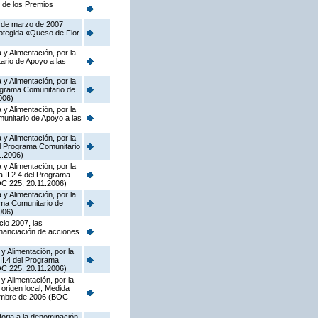
n de los Premios
5 de marzo de 2007
rotegida «Queso de Flor
y Alimentación, por la
ario de Apoyo a las
y Alimentación, por la
ograma Comunitario de
006)
y Alimentación, por la
munitario de Apoyo a las
y Alimentación, por la
el Programa Comunitario
1.2006)
y Alimentación, por la
a II.2.4 del Programa
OC 225, 20.11.2006)
y Alimentación, por la
rama Comunitario de
006)
cio 2007, las
inanciación de acciones
y Alimentación, por la
II.4 del Programa
OC 225, 20.11.2006)
y Alimentación, por la
origen local, Medida
iembre de 2006 (BOC
toria a la denominación