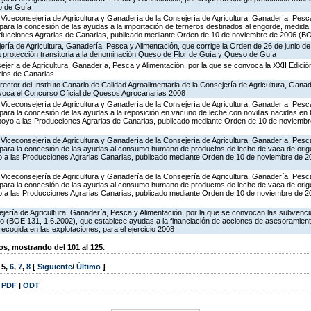
o de Guía
Viceconsejería de Agricultura y Ganadería de la Consejería de Agricultura, Ganadería, Pesca
ara la concesión de las ayudas a la importación de terneros destinados al engorde, medida 
oducciones Agrarias de Canarias, publicado mediante Orden de 10 de noviembre de 2006 (B
jería de Agricultura, Ganadería, Pesca y Alimentación, que corrige la Orden de 26 de junio 
ga protección transitoria a la denominación Queso de Flor de Guía y Queso de Guía
jería de Agricultura, Ganadería, Pesca y Alimentación, por la que se convoca la XXII Edició
rios de Canarias
rector del Instituto Canario de Calidad Agroalimentaria de la Consejería de Agricultura, Gana
nvoca el Concurso Oficial de Quesos Agrocanarias 2008
Viceconsejería de Agricultura y Ganadería de la Consejería de Agricultura, Ganadería, Pesca
ara la concesión de las ayudas a la reposición en vacuno de leche con novillas nacidas en 
poyo a las Producciones Agrarias de Canarias, publicado mediante Orden de 10 de noviemb
Viceconsejería de Agricultura y Ganadería de la Consejería de Agricultura, Ganadería, Pesca
para la concesión de las ayudas al consumo humano de productos de leche de vaca de origen
 a las Producciones Agrarias Canarias, publicado mediante Orden de 10 de noviembre de 
Viceconsejería de Agricultura y Ganadería de la Consejería de Agricultura, Ganadería, Pesca
para la concesión de las ayudas al consumo humano de productos de leche de vaca de origen
 a las Producciones Agrarias Canarias, publicado mediante Orden de 10 de noviembre de 
jería de Agricultura, Ganadería, Pesca y Alimentación, por la que se convocan las subvenci
 (BOE 131, 1.6.2002), que establece ayudas a la financiación de acciones de asesoramiento
recogida en las explotaciones, para el ejercicio 2008
, mostrando del 101 al 125.
,
5
,
6
,
7
,
8
[
Siguiente
/
Último
]
|
PDF
|
ODT