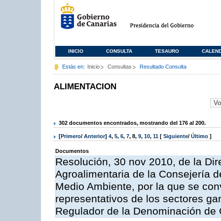
INICIO
CONSULTA
TESAURO
CALEN
Estás en:
Inicio
Consultas
Resultado Consulta
ALIMENTACION
302 documentos encontrados, mostrando del 176 al 200.
[
Primero
/
Anterior
]
4
,
5
,
6
,
7
,
8
,
9
,
10
,
11
[
Siguiente
/
Último
]
Documentos
Resolución, 30 nov 2010, de la Dire
Agroalimentaria de la Consejería d
Medio Ambiente, por la que se con
representativos de los sectores g
Regulador de la Denominación de