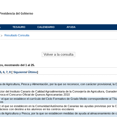
A
TESAURO
CALENDARIO
AYUDA
s
Resultado Consulta
, mostrando del 1 al 25.
5
,
6
,
7
,
8
[
Siguiente
/
Último
]
ía de Agricultura, Pesca y Alimentación, por la que se reconoce, con carácter provisional, l
ctor del Instituto Canario de Calidad Agroalimentaria de la Consejería de Agricultura, Ganade
nvoca el Concurso Oficial de Quesos Agrocanarias 2010
 el que se establece el currículo del Ciclo Formativo de Grado Medio correspondiente al Tít
eos
r el que se establecen en la Comunidad Autónoma de Canarias las ayudas previstas por la
ácteos con destino a los alumnos en los centros escolares
ía de Agricultura y Pesca, por la que se establecen medidas de ayuda al almacenamiento de c