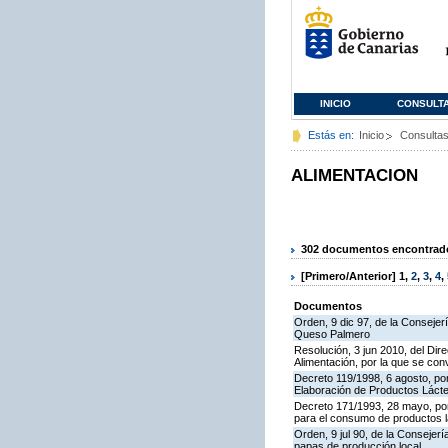
INICIO
CONSULT
Estás en:
Inicio
Consulta
ALIMENTACION
302 documentos encontrados
[Primero/Anterior]
1
,
2
,
3
,
4
,
Documentos
Orden, 9 dic 97, de la Consejer
Queso Palmero
Resolución, 3 jun 2010, del Dire
Alimentación, por la que se co
Decreto 119/1998, 6 agosto, por
Elaboración de Productos Láct
Decreto 171/1993, 28 mayo, po
para el consumo de productos l
Orden, 9 jul 90, de la Consejer
papas de producción local