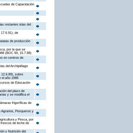
Escuelas de Capacitación
as restantes islas del
 17.6.91), de
patatas de producción
sca, por la que se
1988 (BOC 90, 15.7.88)
os en centros de
las del Archipiélago
 12.6.89), sobre
e el año 1988
e cursos de Educación
ación del plazo de
rias y se modifica el
ámaras frigoríficas de
s Agrarios, Pesqueros y
Agricultura y Pesca, por
 frescos de leche de
ón y Nutrición del