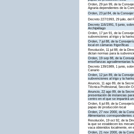
Orden, 29 jun 99, de la Consej
Agraria dependientes de la Cons
Orden, 23 jul 84, de la Conseje
Decreto 227/1993, 29 julio, del
Decreto 116/1991, 5 junio, sobre
Archipiélago
Orden, 17 jun 91, de la Conseje
subvenciones al trigo y la hari
Orden, 7 jul 88, de la Consejer
local en cámaras frigoríficas
Resolución, 11 jul 88, de la Di
dictan normas para la subvenció
Orden, 19 sep 88, de la Consej
enseñanzas agroalimentarias fu
Decreto 139/1989, 1 junio, sobre
Canario
Orden, 12 jun 89, de la Conseje
subvenciones al trigo y la harin
Anuncio, 11 ago 89, de la Secr
Técnica Profesional, Sección O
Anuncio, 22 ago 89, de la Secre
presentación de instancias para
centro en el que se impartirá u
Orden, 6 jul 89, de la Consejer
papas de producción local
Orden, 27 nov 2000, de la Cons
Alimentarios correspondientes 
Resolución, 19 oct 92, de la Di
la que se establecen los mecan
vaca obtenidos localmente, en 
Orden, 21 nov 2000, de la Cons