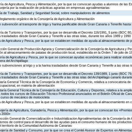
ería de Agricultura, Pesca y Alimentación, por la que se convocan ayudas a alumnos de las 
ejería por la realización de prácticas agrarias en empresas agroalimentarias
ría de Trabajo, Sanidad y Seguridad Social, sobre manipuladores de alimentos
 Reglamento orgánico de la Consejería de Agricultura y Alimentación
 subvención al transporte de trigo y harina panificable desde Gran Canaria o Tenerife hasta l
ría de Turismo y Transportes, por la que se desarrolla el Decreto 116/1991, 5 junio (BOC 80,
na trasladados desde Gran Canaria y Tenerife a las otras islas, durante los años 1989 y 1990
ía de Agricultura y Pesca, por la que se establecen medidas de ayuda al almacenamiento de 
rección General de Producción Agraria y Comercialización de la Consejería de Agricultura y Pe
n al almacenamiento de patatas de producción local, establecida en la Orden 7 de julio de 
ería de Agricultura y Pesca, por la que se convocan ayudas económicas para realizar estudi
era del Archipiélago
 subvenciones al trigo y a la harina trasladados desde Gran Canaria y Tenerife a las otras is
ría de Turismo y Transportes, por la que se desarrolla el Decreto 139/1989, 1 junio (BOC 79,
a trasladados desde Gran Canaria y Tenerife a las otras islas del Archipiélago canario durant
etaría General Técnica de la Consejería de Economía y Comercio, relativa a convocatoria d
cupacional, en materia de alimentación
taría General Técnica de la Consejería de Educación, Cultura y Deportes, relativa a la ampli
 todos los cursos de Educación Técnico Profesional anunciados en el Boletín Oficial de Cana
n curso de mecánico de motocicleta
ía de Agricultura y Pesca, por la que se establecen medidas de ayuda al almacenamiento en c
ejería de Agricultura, Ganadería, Pesca y Alimentación, por la que se convocan los «Premio
a 2000»
rección General de Comercialización e Industrializacion Agroalimentarias de la Consejería de 
ismos de control para el desarrollo de las ayudas para el consumo humano de los productos
el territorio de la Comunidad Autónoma de Canarias
ejería de Sanidad y Consumo, por la que se crea el Comité Asesor de Expertos en Alimentaci