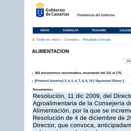
INICIO
CONSULTA
TESAURO
CALEN
Estás en:
Inicio
Consultas
Resultado Consulta
ALIMENTACION
302 documentos encontrados, mostrando del 151 al 175.
[
Primero
/
Anterior
]
3
,
4
,
5
,
6
,
7
,
8
,
9
,
10
[
Siguiente
/
Último
]
Documentos
Resolución, 11 dic 2009, del Direct
Agroalimentaria de la Consejería d
Alimentación, por la que se increm
Resolución de 4 de diciembre de 2
Director, que convoca, anticipadam