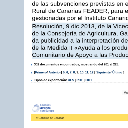
de las subvenciones previstas en 
Rural de Canarias FEADER, para e
gestionadas por el Instituto Canar
Resolución, 9 dic 2013, de la Vice
de la Consejería de Agricultura, G
da publicidad a la interpretación 
de la Medida II «Ayuda a los prod
Comunitario de Apoyo a las Produc
302 documentos encontrados, mostrando del 201 al 225.
[
Primero
/
Anterior
]
5
,
6
,
7
,
8
,
9
,
10
,
11
,
12
[
Siguiente
/
Último
]
Tipos de exportación:
XLS
|
PDF
|
ODT
© Gobierno de Canarias