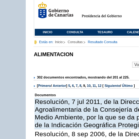
INICIO
CONSULTA
TESAURO
CALEN
Estás en:
Inicio
Consultas
Resultado Consulta
ALIMENTACION
302 documentos encontrados, mostrando del 201 al 225.
[
Primero
/
Anterior
]
5
,
6
,
7
,
8
,
9
,
10
,
11
,
12
[
Siguiente
/
Último
]
Documentos
Resolución, 7 jul 2011, de la Direc
Agroalimentaria de la Consejería d
Medio Ambiente, por la que se da pu
de la Indicación Geográfica Proteg
Resolución, 8 sep 2006, de la Dire