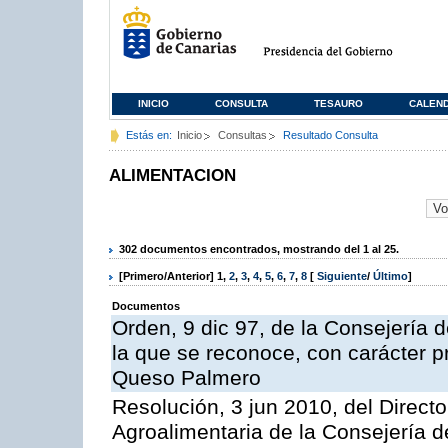
INICIO
CONSULTA
TESAURO
CALEN
Estás en:
Inicio
Consultas
Resultado Consulta
ALIMENTACION
302 documentos encontrados, mostrando del 1 al 25.
[Primero/Anterior]
1
,
2
,
3
,
4
,
5
,
6
,
7
,
8
[
Siguiente
/
Último
]
Documentos
Orden, 9 dic 97, de la Consejería d
la que se reconoce, con carácter p
Queso Palmero
Resolución, 3 jun 2010, del Directo
Agroalimentaria de la Consejería d