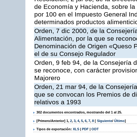
de Economía y Hacienda, sobre la a
por 100 en el Impuesto General Ind
determinados productos alimentici
Orden, 7 dic 2000, de la Consejerí
Alimentación, por la que se reconoc
Denominación de Origen «Queso P
el de su Consejo Regulador
Orden, 9 feb 94, de la Consejería d
se reconoce, con carácter provisi
Majorero
Orden, 21 mar 94, de la Consejería 
que se convocan los Premios de di
relativos a 1993
302 documentos encontrados, mostrando del 1 al 25.
[Primero/Anterior]
1
,
2
,
3
,
4
,
5
,
6
,
7
,
8
[
Siguiente
/
Último
]
Tipos de exportación:
XLS
|
PDF
|
ODT