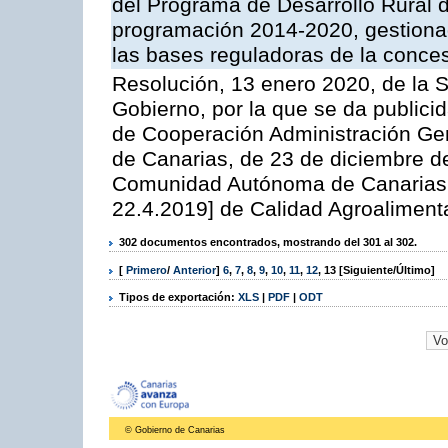
del Programa de Desarrollo Rural d
programación 2014-2020, gestionad
las bases reguladoras de la conce
Resolución, 13 enero 2020, de la S
Gobierno, por la que se da publicid
de Cooperación Administración G
de Canarias, de 23 de diciembre de
Comunidad Autónoma de Canarias 6
22.4.2019] de Calidad Agroalimenta
302 documentos encontrados, mostrando del 301 al 302.
[
Primero
/
Anterior
]
6
,
7
,
8
,
9
,
10
,
11
,
12
,
13
[Siguiente/Último]
Tipos de exportación:
XLS
|
PDF
|
ODT
© Gobierno de Canarias