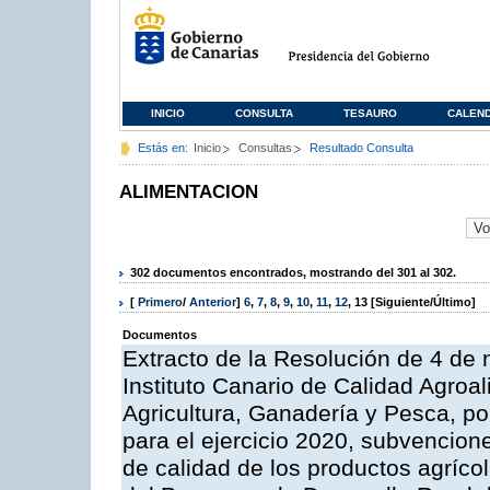
INICIO
CONSULTA
TESAURO
CALEN
Estás en:
Inicio
Consultas
Resultado Consulta
ALIMENTACION
302 documentos encontrados, mostrando del 301 al 302.
[
Primero
/
Anterior
]
6
,
7
,
8
,
9
,
10
,
11
,
12
,
13
[Siguiente/Último]
Documentos
Extracto de la Resolución de 4 de 
Instituto Canario de Calidad Agroal
Agricultura, Ganadería y Pesca, p
para el ejercicio 2020, subvencio
de calidad de los productos agrícol