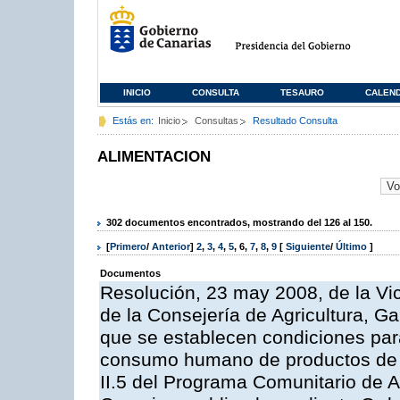
INICIO
CONSULTA
TESAURO
CALEN
Estás en:
Inicio
Consultas
Resultado Consulta
ALIMENTACION
302 documentos encontrados, mostrando del 126 al 150.
[
Primero
/
Anterior
]
2
,
3
,
4
,
5
,
6
,
7
,
8
,
9
[
Siguiente
/
Último
]
Documentos
Resolución, 23 may 2008, de la Vi
de la Consejería de Agricultura, G
que se establecen condiciones par
consumo humano de productos de l
II.5 del Programa Comunitario de 