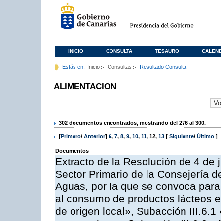
INICIO
CONSULTA
TESAURO
CALEN
Estás en:
Inicio
Consultas
Resultado Consulta
ALIMENTACION
302 documentos encontrados, mostrando del 276 al 300.
[
Primero
/
Anterior
]
6
,
7
,
8
,
9
,
10
,
11
,
12
,
13
[
Siguiente
/
Último
]
Documentos
Extracto de la Resolución de 4 de j
Sector Primario de la Consejería d
Aguas, por la que se convoca para 
al consumo de productos lácteos e
de origen local», Subacción III.6.1