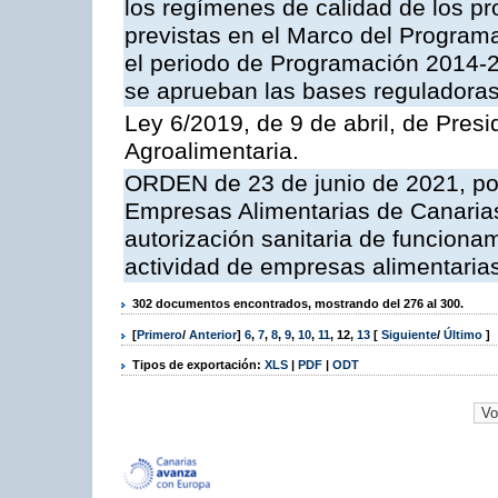
los regímenes de calidad de los pr
previstas en el Marco del Program
el periodo de Programación 2014-20
se aprueban las bases reguladoras
Ley 6/2019, de 9 de abril, de Pres
Agroalimentaria.
ORDEN de 23 de junio de 2021, por
Empresas Alimentarias de Canarias
autorización sanitaria de funciona
actividad de empresas alimentaria
302 documentos encontrados, mostrando del 276 al 300.
[
Primero
/
Anterior
]
6
,
7
,
8
,
9
,
10
,
11
,
12
,
13
[
Siguiente
/
Último
]
Tipos de exportación:
XLS
|
PDF
|
ODT