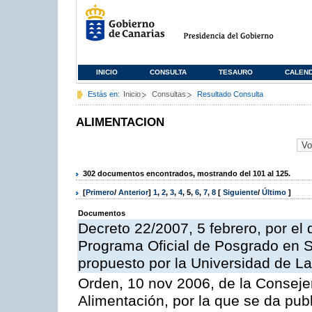
INICIO
CONSULTA
TESAURO
CALEN
Estás en:
Inicio
Consultas
Resultado Consulta
ALIMENTACION
302 documentos encontrados, mostrando del 101 al 125.
[
Primero
/
Anterior
]
1
,
2
,
3
,
4
,
5
,
6
,
7
,
8
[
Siguiente
/
Último
]
Documentos
Decreto 22/2007, 5 febrero, por el 
Programa Oficial de Posgrado en S
propuesto por la Universidad de L
Orden, 10 nov 2006, de la Consejer
Alimentación, por la que se da publ