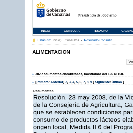
INICIO
CONSULTA
TESAURO
CALEN
Estás en:
Inicio
Consultas
Resultado Consulta
ALIMENTACION
302 documentos encontrados, mostrando del 126 al 150.
[
Primero
/
Anterior
]
2
,
3
,
4
,
5
,
6
,
7
,
8
,
9
[
Siguiente
/
Último
]
Documentos
Resolución, 23 may 2008, de la Vi
de la Consejería de Agricultura, G
que se establecen condiciones par
consumo de productos lácteos elab
origen local, Medida II.6 del Prog