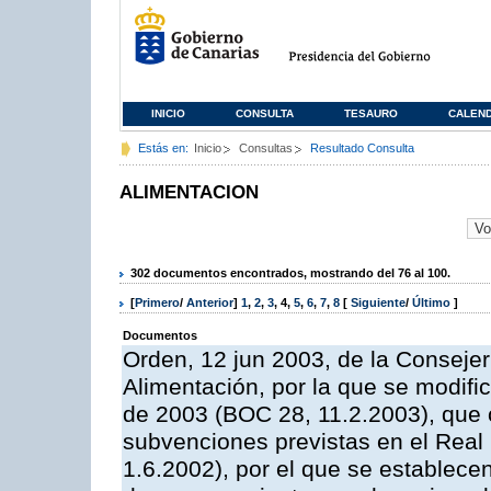
INICIO
CONSULTA
TESAURO
CALEN
Estás en:
Inicio
Consultas
Resultado Consulta
ALIMENTACION
302 documentos encontrados, mostrando del 76 al 100.
[
Primero
/
Anterior
]
1
,
2
,
3
,
4
,
5
,
6
,
7
,
8
[
Siguiente
/
Último
]
Documentos
Orden, 12 jun 2003, de la Consejer
Alimentación, por la que se modifi
de 2003 (BOC 28, 11.2.2003), que c
subvenciones previstas en el Rea
1.6.2002), por el que se establece