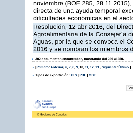
noviembre (BOE 285, 28.11.2015), 
directa de una ayuda temporal exc
dificultades económicas en el sect
Resolución, 12 abr 2016, del Direct
Agroalimentaria de la Consejería d
Aguas, por la que se convoca el C
2016 y se nombran los miembros d
302 documentos encontrados, mostrando del 226 al 250.
[
Primero
/
Anterior
]
6
,
7
,
8
,
9
,
10
,
11
,
12
,
13
[
Siguiente
/
Último
]
Tipos de exportación:
XLS
|
PDF
|
ODT
© Gobierno de Canarias