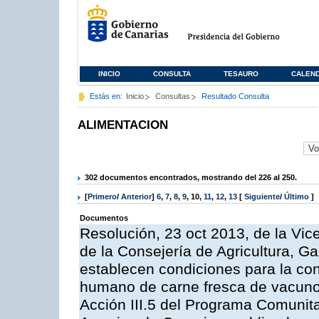
INICIO
CONSULTA
TESAURO
CALEN
Estás en:
Inicio
Consultas
Resultado Consulta
ALIMENTACION
302 documentos encontrados, mostrando del 226 al 250.
[
Primero
/
Anterior
]
6
,
7
,
8
,
9
,
10
,
11
,
12
,
13
[
Siguiente
/
Último
]
Documentos
Resolución, 23 oct 2013, de la Vic
de la Consejería de Agricultura, G
establecen condiciones para la co
humano de carne fresca de vacuno, 
Acción III.5 del Programa Comunit