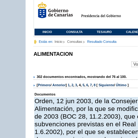
INICIO
CONSULTA
TESAURO
CALEN
Estás en:
Inicio
Consultas
Resultado Consulta
ALIMENTACION
302 documentos encontrados, mostrando del 76 al 100.
[
Primero
/
Anterior
]
1
,
2
,
3
,
4
,
5
,
6
,
7
,
8
[
Siguiente
/
Último
]
Documentos
Orden, 12 jun 2003, de la Consejer
Alimentación, por la que se modifi
de 2003 (BOC 28, 11.2.2003), que c
subvenciones previstas en el Rea
1.6.2002), por el que se establece