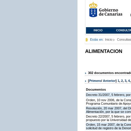
INICIO
CONSULT
Estás en:
Inicio
Consulta
ALIMENTACION
302 documentos encontrados
[
Primero
/
Anterior
]
1
,
2
,
3
,
4
Documentos
Decreto 31/2007, 5 febrero, po
Orden, 10 nov 2006, de la Conse
Programa Comunitario de Apoyo
Resolución, 20 mar 2007, del Di
Alimentación, por la que se co
Decreto 22/2007, 5 febrero, por
propuesto por la Universidad d
Orden, 15 mar 2007, de la Conse
solicitud de registro de la De