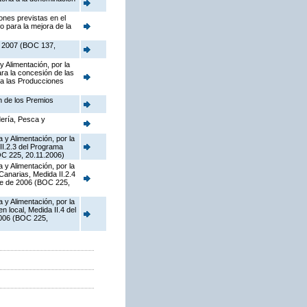
ones previstas en el
 para la mejora de la
de 2007 (BOC 137,
y Alimentación, por la
ra la concesión de las
 a las Producciones
n de los Premios
dería, Pesca y
 y Alimentación, por la
II.2.3 del Programa
OC 225, 20.11.2006)
 y Alimentación, por la
Canarias, Medida II.2.4
re de 2006 (BOC 225,
 y Alimentación, por la
 local, Medida II.4 del
2006 (BOC 225,