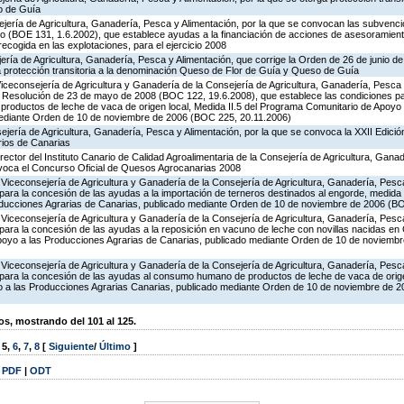
o de Guía
jería de Agricultura, Ganadería, Pesca y Alimentación, por la que se convocan las subvenci
 (BOE 131, 1.6.2002), que establece ayudas a la financiación de acciones de asesoramiento
recogida en las explotaciones, para el ejercicio 2008
jería de Agricultura, Ganadería, Pesca y Alimentación, que corrige la Orden de 26 de junio 
ga protección transitoria a la denominación Queso de Flor de Guía y Queso de Guía
Viceconsejería de Agricultura y Ganadería de la Consejería de Agricultura, Ganadería, Pesca 
la Resolución de 23 de mayo de 2008 (BOC 122, 19.6.2008), que establece las condiciones pa
oductos de leche de vaca de origen local, Medida II.5 del Programa Comunitario de Apoyo
mediante Orden de 10 de noviembre de 2006 (BOC 225, 20.11.2006)
jería de Agricultura, Ganadería, Pesca y Alimentación, por la que se convoca la XXII Edició
rios de Canarias
rector del Instituto Canario de Calidad Agroalimentaria de la Consejería de Agricultura, Gana
nvoca el Concurso Oficial de Quesos Agrocanarias 2008
Viceconsejería de Agricultura y Ganadería de la Consejería de Agricultura, Ganadería, Pesca
ara la concesión de las ayudas a la importación de terneros destinados al engorde, medida 
oducciones Agrarias de Canarias, publicado mediante Orden de 10 de noviembre de 2006 (B
Viceconsejería de Agricultura y Ganadería de la Consejería de Agricultura, Ganadería, Pesca
ara la concesión de las ayudas a la reposición en vacuno de leche con novillas nacidas en 
poyo a las Producciones Agrarias de Canarias, publicado mediante Orden de 10 de noviemb
Viceconsejería de Agricultura y Ganadería de la Consejería de Agricultura, Ganadería, Pesca
para la concesión de las ayudas al consumo humano de productos de leche de vaca de origen
 a las Producciones Agrarias Canarias, publicado mediante Orden de 10 de noviembre de 
, mostrando del 101 al 125.
,
5
,
6
,
7
,
8
[
Siguiente
/
Último
]
|
PDF
|
ODT