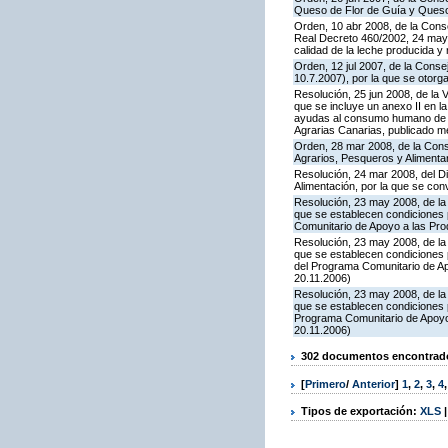
Queso de Flor de Guía y Ques
Orden, 10 abr 2008, de la Conse
Real Decreto 460/2002, 24 mayo
calidad de la leche producida y 
Orden, 12 jul 2007, de la Conse
10.7.2007), por la que se otor
Resolución, 25 jun 2008, de la 
que se incluye un anexo II en 
ayudas al consumo humano de pr
Agrarias Canarias, publicado 
Orden, 28 mar 2008, de la Conse
Agrarios, Pesqueros y Alimenta
Resolución, 24 mar 2008, del Di
Alimentación, por la que se co
Resolución, 23 may 2008, de la 
que se establecen condiciones p
Comunitario de Apoyo a las Pr
Resolución, 23 may 2008, de la 
que se establecen condiciones p
del Programa Comunitario de A
20.11.2006)
Resolución, 23 may 2008, de la 
que se establecen condiciones 
Programa Comunitario de Apoyo
20.11.2006)
302 documentos encontrados
[
Primero
/
Anterior
]
1
,
2
,
3
,
4
Tipos de exportación:
XLS