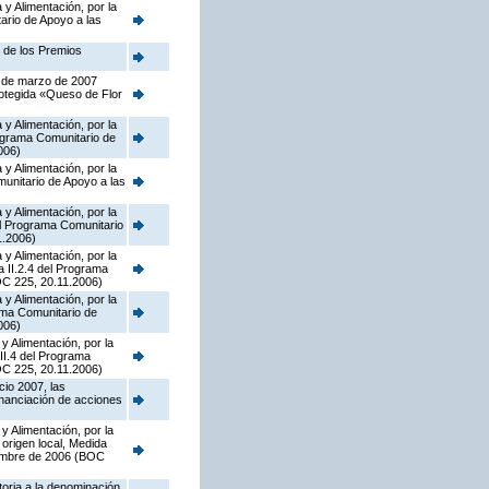
y Alimentación, por la
ario de Apoyo a las
n de los Premios
5 de marzo de 2007
rotegida «Queso de Flor
y Alimentación, por la
ograma Comunitario de
006)
y Alimentación, por la
munitario de Apoyo a las
y Alimentación, por la
el Programa Comunitario
1.2006)
y Alimentación, por la
a II.2.4 del Programa
OC 225, 20.11.2006)
y Alimentación, por la
rama Comunitario de
006)
y Alimentación, por la
II.4 del Programa
OC 225, 20.11.2006)
cio 2007, las
inanciación de acciones
y Alimentación, por la
origen local, Medida
iembre de 2006 (BOC
toria a la denominación