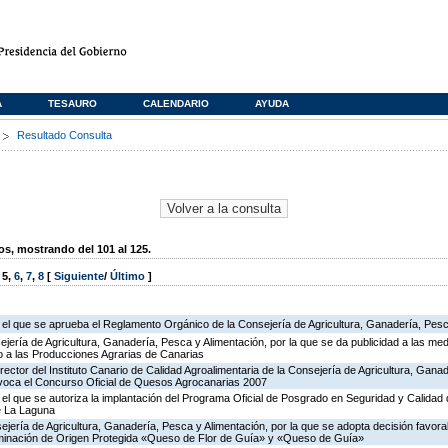
A
TESAURO
CALENDARIO
AYUDA
s
Resultado Consulta
, mostrando del 101 al 125.
,
5
,
6
,
7
,
8
[
Siguiente
/
Último
]
r el que se aprueba el Reglamento Orgánico de la Consejería de Agricultura, Ganadería, Pesc
jería de Agricultura, Ganadería, Pesca y Alimentación, por la que se da publicidad a las med
 a las Producciones Agrarias de Canarias
rector del Instituto Canario de Calidad Agroalimentaria de la Consejería de Agricultura, Gana
nvoca el Concurso Oficial de Quesos Agrocanarias 2007
 el que se autoriza la implantación del Programa Oficial de Posgrado en Seguridad y Calidad 
e La Laguna
jería de Agricultura, Ganadería, Pesca y Alimentación, por la que se adopta decisión favorab
nominación de Origen Protegida «Queso de Flor de Guía» y «Queso de Guía»