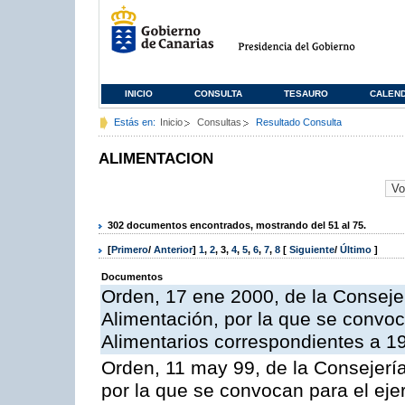
INICIO
CONSULTA
TESAURO
CALEN
Estás en:
Inicio
Consultas
Resultado Consulta
ALIMENTACION
302 documentos encontrados, mostrando del 51 al 75.
[
Primero
/
Anterior
]
1
,
2
,
3
,
4
,
5
,
6
,
7
,
8
[
Siguiente
/
Último
]
Documentos
Orden, 17 ene 2000, de la Consejer
Alimentación, por la que se convo
Alimentarios correspondientes a 1
Orden, 11 may 99, de la Consejería
por la que se convocan para el eje