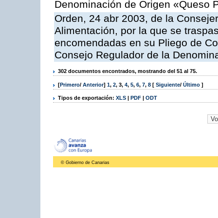
Denominación de Origen «Queso 
Orden, 24 abr 2003, de la Consejer
Alimentación, por la que se traspa
encomendadas en su Pliego de Con
Consejo Regulador de la Denomin
302 documentos encontrados, mostrando del 51 al 75.
[
Primero
/
Anterior
]
1
,
2
,
3
,
4
,
5
,
6
,
7
,
8
[
Siguiente
/
Último
]
Tipos de exportación:
XLS
|
PDF
|
ODT
© Gobierno de Canarias