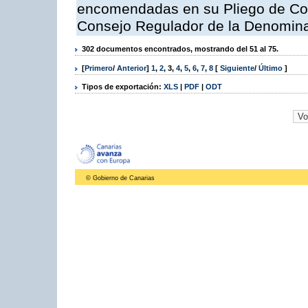
encomendadas en su Pliego de Con
Consejo Regulador de la Denomin
302 documentos encontrados, mostrando del 51 al 75.
[
Primero
/
Anterior
]
1
,
2
,
3
,
4
,
5
,
6
,
7
,
8
[
Siguiente
/
Último
]
Tipos de exportación:
XLS
|
PDF
|
ODT
© Gobierno de Canarias