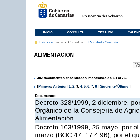
INICIO
CONSULTA
TESAURO
CALEN
Estás en:
Inicio
Consultas
Resultado Consulta
ALIMENTACION
302 documentos encontrados, mostrando del 51 al 75.
[
Primero
/
Anterior
]
1
,
2
,
3
,
4
,
5
,
6
,
7
,
8
[
Siguiente
/
Último
]
Documentos
Decreto 328/1999, 2 diciembre, po
Orgánico de la Consejería de Agric
Alimentación
Decreto 103/1999, 25 mayo, por el
marzo (BOC 47, 17.4.96), por el q