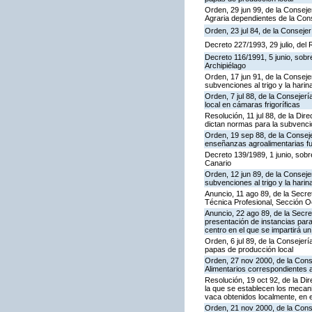
Orden, 29 jun 99, de la Consej
Agraria dependientes de la Cons
Orden, 23 jul 84, de la Conseje
Decreto 227/1993, 29 julio, del
Decreto 116/1991, 5 junio, sobre
Archipiélago
Orden, 17 jun 91, de la Conseje
subvenciones al trigo y la hari
Orden, 7 jul 88, de la Consejer
local en cámaras frigoríficas
Resolución, 11 jul 88, de la Di
dictan normas para la subvenció
Orden, 19 sep 88, de la Consej
enseñanzas agroalimentarias fu
Decreto 139/1989, 1 junio, sobre
Canario
Orden, 12 jun 89, de la Conseje
subvenciones al trigo y la harin
Anuncio, 11 ago 89, de la Secr
Técnica Profesional, Sección O
Anuncio, 22 ago 89, de la Secre
presentación de instancias para
centro en el que se impartirá u
Orden, 6 jul 89, de la Consejer
papas de producción local
Orden, 27 nov 2000, de la Cons
Alimentarios correspondientes 
Resolución, 19 oct 92, de la Di
la que se establecen los mecan
vaca obtenidos localmente, en 
Orden, 21 nov 2000, de la Cons