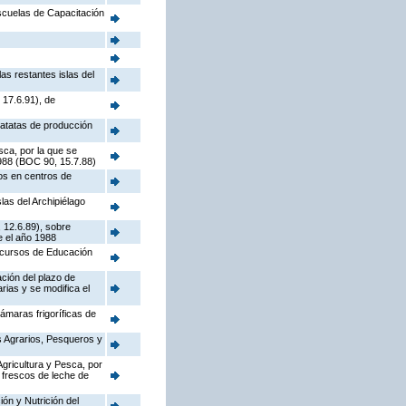
Escuelas de Capacitación
as restantes islas del
 17.6.91), de
patatas de producción
sca, por la que se
1988 (BOC 90, 15.7.88)
os en centros de
las del Archipiélago
 12.6.89), sobre
e el año 1988
e cursos de Educación
ación del plazo de
rias y se modifica el
ámaras frigoríficas de
s Agrarios, Pesqueros y
Agricultura y Pesca, por
 frescos de leche de
ón y Nutrición del