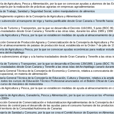
ería de Agricultura, Pesca y Alimentación, por la que se convocan ayudas a alumnos de las 
ejería por la realización de prácticas agrarias en empresas agroalimentarias
ría de Trabajo, Sanidad y Seguridad Social, sobre manipuladores de alimentos
 Reglamento orgánico de la Consejería de Agricultura y Alimentación
 subvención al transporte de trigo y harina panificable desde Gran Canaria o Tenerife hasta l
ría de Turismo y Transportes, por la que se desarrolla el Decreto 116/1991, 5 junio (BOC 80,
na trasladados desde Gran Canaria y Tenerife a las otras islas, durante los años 1989 y 1990
ía de Agricultura y Pesca, por la que se establecen medidas de ayuda al almacenamiento de 
rección General de Producción Agraria y Comercialización de la Consejería de Agricultura y Pe
n al almacenamiento de patatas de producción local, establecida en la Orden 7 de julio de 
ería de Agricultura y Pesca, por la que se convocan ayudas económicas para realizar estudi
era del Archipiélago
 subvenciones al trigo y a la harina trasladados desde Gran Canaria y Tenerife a las otras is
ría de Turismo y Transportes, por la que se desarrolla el Decreto 139/1989, 1 junio (BOC 79,
a trasladados desde Gran Canaria y Tenerife a las otras islas del Archipiélago canario durant
etaría General Técnica de la Consejería de Economía y Comercio, relativa a convocatoria d
cupacional, en materia de alimentación
taría General Técnica de la Consejería de Educación, Cultura y Deportes, relativa a la ampli
 todos los cursos de Educación Técnico Profesional anunciados en el Boletín Oficial de Cana
n curso de mecánico de motocicleta
ía de Agricultura y Pesca, por la que se establecen medidas de ayuda al almacenamiento en c
ejería de Agricultura, Ganadería, Pesca y Alimentación, por la que se convocan los «Premio
a 2000»
rección General de Comercialización e Industrializacion Agroalimentarias de la Consejería de 
ismos de control para el desarrollo de las ayudas para el consumo humano de los productos
el territorio de la Comunidad Autónoma de Canarias
ejería de Sanidad y Consumo, por la que se crea el Comité Asesor de Expertos en Alimentaci