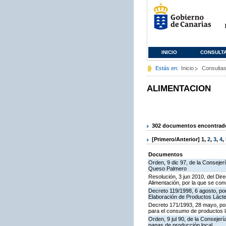
INICIO
CONSULT
Estás en:
Inicio
Consulta
ALIMENTACION
302 documentos encontrados
[Primero/Anterior]
1
,
2
,
3
,
4
,
Documentos
Orden, 9 dic 97, de la Consejer
Queso Palmero
Resolución, 3 jun 2010, del Dire
Alimentación, por la que se co
Decreto 119/1998, 6 agosto, por
Elaboración de Productos Láct
Decreto 171/1993, 28 mayo, po
para el consumo de productos l
Orden, 9 jul 90, de la Consejer
papas de producción local