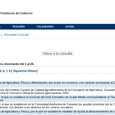
A
TESAURO
CALENDARIO
AYUDA
s
Resultado Consulta
, mostrando del 1 al 25.
5
,
6
,
7
,
8
[
Siguiente
/
Último
]
ía de Agricultura, Pesca y Alimentación, por la que se reconoce, con carácter provisional, l
ctor del Instituto Canario de Calidad Agroalimentaria de la Consejería de Agricultura, Ganade
nvoca el Concurso Oficial de Quesos Agrocanarias 2010
 el que se establece el currículo del Ciclo Formativo de Grado Medio correspondiente al Tít
eos
r el que se establecen en la Comunidad Autónoma de Canarias las ayudas previstas por la
ácteos con destino a los alumnos en los centros escolares
ía de Agricultura y Pesca, por la que se establecen medidas de ayuda al almacenamiento de c