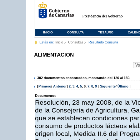
INICIO
CONSULTA
TESAURO
CALEN
Estás en:
Inicio
Consultas
Resultado Consulta
ALIMENTACION
302 documentos encontrados, mostrando del 126 al 150.
[
Primero
/
Anterior
]
2
,
3
,
4
,
5
,
6
,
7
,
8
,
9
[
Siguiente
/
Último
]
Documentos
Resolución, 23 may 2008, de la Vi
de la Consejería de Agricultura, G
que se establecen condiciones par
consumo de productos lácteos elab
origen local, Medida II.6 del Prog