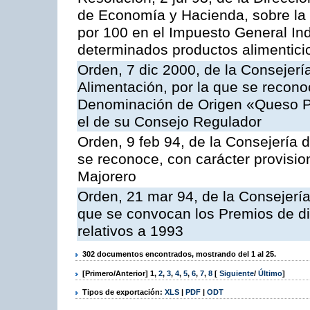
de Economía y Hacienda, sobre la a
por 100 en el Impuesto General Ind
determinados productos alimentici
Orden, 7 dic 2000, de la Consejerí
Alimentación, por la que se reconoc
Denominación de Origen «Queso P
el de su Consejo Regulador
Orden, 9 feb 94, de la Consejería d
se reconoce, con carácter provisi
Majorero
Orden, 21 mar 94, de la Consejería 
que se convocan los Premios de di
relativos a 1993
302 documentos encontrados, mostrando del 1 al 25.
[Primero/Anterior]
1
,
2
,
3
,
4
,
5
,
6
,
7
,
8
[
Siguiente
/
Último
]
Tipos de exportación:
XLS
|
PDF
|
ODT