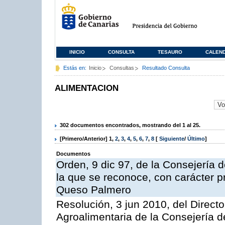
INICIO
CONSULTA
TESAURO
CALEN
Estás en:
Inicio
Consultas
Resultado Consulta
ALIMENTACION
302 documentos encontrados, mostrando del 1 al 25.
[Primero/Anterior]
1
,
2
,
3
,
4
,
5
,
6
,
7
,
8
[
Siguiente
/
Último
]
Documentos
Orden, 9 dic 97, de la Consejería d
la que se reconoce, con carácter p
Queso Palmero
Resolución, 3 jun 2010, del Directo
Agroalimentaria de la Consejería d