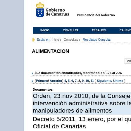
INICIO
CONSULTA
TESAURO
CALEN
Estás en:
Inicio
Consultas
Resultado Consulta
ALIMENTACION
302 documentos encontrados, mostrando del 176 al 200.
[
Primero
/
Anterior
]
4
,
5
,
6
,
7
,
8
,
9
,
10
,
11
[
Siguiente
/
Último
]
Documentos
Orden, 23 nov 2010, de la Consejer
intervención administrativa sobre 
manipuladores de alimentos
Decreto 5/2011, 13 enero, por el q
Oficial de Canarias