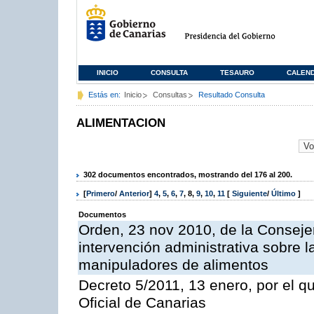
INICIO
CONSULTA
TESAURO
CALEN
Estás en:
Inicio
Consultas
Resultado Consulta
ALIMENTACION
302 documentos encontrados, mostrando del 176 al 200.
[
Primero
/
Anterior
]
4
,
5
,
6
,
7
,
8
,
9
,
10
,
11
[
Siguiente
/
Último
]
Documentos
Orden, 23 nov 2010, de la Consejer
intervención administrativa sobre 
manipuladores de alimentos
Decreto 5/2011, 13 enero, por el q
Oficial de Canarias