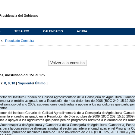
A
TESAURO
CALENDARIO
AYUDA
s
Resultado Consulta
, mostrando del 151 al 175.
,
7
,
8
,
9
,
10
[
Siguiente
/
Último
]
ector del Instituto Canario de Calidad Agroalimentaria de la Consejería de Agricultura, Ganad
rementa el crédito asignado en la Resolución de 4 de diciembre de 2008 (BOC 249, 15.12.2009
l ejercicio del año 2009, subvenciones destinadas a apoyar a los agricultores que particip
mentos
ector del Instituto Canario de Calidad Agroalimentaria de la Consejería de Agricultura, Ganad
rementa el crédito asignado en la Resolución de 6 de octubre de 2009 (BOC 202, 15.10.2009),
 a apoyar a los agricultores que participen en programas relativos a la calidad de los alim
Viceconsejería de Agricultura y Ganadería de la Consejería de Agricultura, Ganadería, Pesca 
es para la concesión de diversas ayudas al sector ganadero encuadradas en el Programa Co
Canarias, publicado mediante Orden de 10 de noviembre de 2006 (BOC 225, 20.11.2006) y mo