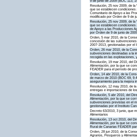
9 de junio de 2009 (BOC 113, 1
Resolución, 25 nov 2009, de la 
que se establecen condiciones p
Comunitario de Apoyo a las Pr
modificado por Orden de 9 de j
Resolución, 25 nov 2009, de la 
que se establecen condiciones p
de Apoyo a las Producciones A
por Orden de 9 de junio de 200
Orden, 5 mar 2010, de la Consej
concesión de las subvenciones
2007-2013, gestionadas por el I
Orden, 26 mar 2010, de la Conse
subvenciones destinadas a la im
recogida en las explotaciones, y
Resolución, 19 mar 2010, del Di
Alimentación, por la que se con
FEADER para el período de prog
Orden, 14 abr 2010, de la Conse
de marzo de 2010 (BOC 69, 9.4.
aseguramiento para la mejora int
Resolución, 12 may 2010, de la 
entregas e importaciones de los
Resolución, 5 abr 2010, del Dire
Alimentación, por la que se cor
subvenciones previstas en el 
gestionadas por el Instituto Can
Decreto 63/2010, 3 junio, que m
Alimentarios
Resolución, 13 oct 2010, del Dir
Alimentación, por la que se con
Rural de Canarias FEADER para 
Orden, 28 jun 2010, de la Conse
Agrarios, Pesqueros y Alimenta