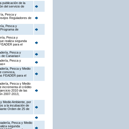
 publicación de la
ón del servicio de
ría, Pesca y
onsejos Reguladores de
ería, Pesca y
l Programa de
ería, Pesca y
que realiza segunda
s FEADER para el
nadería, Pesca y
as de Canarias»
nadería, Pesca y
ias»
nadería, Pesca y Medio
ue convoca,
rias FEADER para el
nadería, Pesca y Medio
e incrementa el crédito
jercicio 2010 de las
ón 2007-2013,
 y Medio Ambiente, por
os a la incubación de
diante Orden de 25 de
Ganadería, Pesca y Medio
ealiza segunda