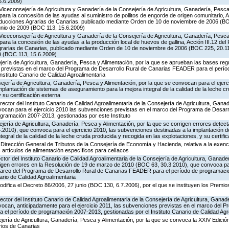
5.6.2009)
Viceconsejería de Agricultura y Ganadería de la Consejería de Agricultura, Ganadería, Pesca 
ara la concesión de las ayudas al suministro de pollitos de engorde de origen comunitario, A
oducciones Agrarias de Canarias, publicado mediante Orden de 10 de noviembre de 2006 (B
unio de 2009 (BOC 113, 15.6.2009)
Viceconsejería de Agricultura y Ganadería de la Consejería de Agricultura, Ganadería, Pesca 
ara la concesión de las ayudas a la producción local de huevos de gallina, Acción III.12 de
grarias de Canarias, publicado mediante Orden de 10 de noviembre de 2006 (BOC 225, 20.11
9 (BOC 113, 15.6.2009)
ería de Agricultura, Ganadería, Pesca y Alimentación, por la que se aprueban las bases reg
 previstas en el marco del Programa de Desarrollo Rural de Canarias FEADER para el perí
nstituto Canario de Calidad Agroalimentaria
jería de Agricultura, Ganadería, Pesca y Alimentación, por la que se convocan para el ejerci
plantación de sistemas de aseguramiento para la mejora integral de la calidad de la leche c
 su certificación externa
rector del Instituto Canario de Calidad Agroalimentaria de la Consejería de Agricultura, Gana
vocan para el ejercicio 2010 las subvenciones previstas en el marco del Programa de Desarr
ramación 2007-2013, gestionadas por este Instituto
jería de Agricultura, Ganadería, Pesca y Alimentación, por la que se corrigen errores detec
2010), que convoca para el ejercicio 2010, las subvenciones destinadas a la implantación 
egral de la calidad de la leche cruda producida y recogida en las explotaciones, y su certifi
Dirección General de Tributos de la Consejería de Economía y Hacienda, relativa a la exenc
 artículos de alimentación específicos para celíacos
ctor del Instituto Canario de Calidad Agroalimentaria de la Consejería de Agricultura, Ganade
rigen errores en la Resolución de 19 de marzo de 2010 (BOC 63, 30.3.2010), que convoca par
marco del Programa de Desarrollo Rural de Canarias FEADER para el período de programaci
ario de Calidad Agroalimentaria
odifica el Decreto 86/2006, 27 junio (BOC 130, 6.7.2006), por el que se instituyen los Premi
ector del Instituto Canario de Calidad Agroalimentaria de la Consejería de Agricultura, Ganad
vocan, anticipadamente para el ejercicio 2011, las subvenciones previstas en el marco del 
el período de programación 2007-2013, gestionadas por el Instituto Canario de Calidad Agr
jería de Agricultura, Ganadería, Pesca y Alimentación, por la que se convoca la XXIV Edició
rios de Canarias