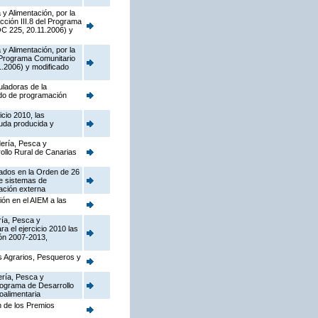
y Alimentación, por la
cción III.8 del Programa
OC 225, 20.11.2006) y
y Alimentación, por la
l Programa Comunitario
.2006) y modificado
uladoras de la
odo de programación
cio 2010, las
ruda producida y
dería, Pesca y
ollo Rural de Canarias
tados en la Orden de 26
de sistemas de
cación externa
ión en el AIEM a las
ría, Pesca y
a el ejercicio 2010 las
ón 2007-2013,
os Agrarios, Pesqueros y
ería, Pesca y
Programa de Desarrollo
oalimentaria
n de los Premios