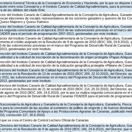
Secretaría General Técnica de la Consejería de Economía y Hacienda, por la que se dispone la
ión entre esta Consejería y el Instituto Canario de Calidad Agroalimentaria, para la prestaci
va de los débitos del citado Ente
ector del Instituto Canario de Calidad Agroalimentaria de la Consejería de Agricultura, Ganade
nvocan elecciones de vocales representativos de los sectores ganadero y quesero de los C
 Queso Majorero y Queso Palmero
ector del Instituto Canario de Calidad Agroalimentaria de la Consejería de Agricultura, Ganad
liza segunda convocatoria en el ejercicio 2010 de las subvenciones previstas en el marco de
EADER para el período de programación 2007-2013, gestionadas por este Instituto
ector del Instituto Canario de Calidad Agroalimentaria de la Consejería de Agricultura, Ganad
rementa el crédito asignado en la Resolución de 9 de agosto de 2010 (BOC 166, 24.8.2010), 
010 de las subvenciones previstas en el marco del Programa de Desarrollo Rural de Canaria
013, gestionadas por este Instituto
irección del Instituto Canario de Calidad Agroalimentaria de la Consejería de Agricultura, Ga
publicidad a la solicitud de inscripción de la denominación de origen protegida «Papas Antigu
irección del Instituto Canario de Calidad Agroalimentaria de la Consejería de Agricultura, Ga
ublicidad a la solicitud de inscripción de la indicación geográfica protegida «Plátano de Canar
irectora del Instituto Canario de Calidad Agroalimentaria de la Consejería de Agricultura, Ga
n errores en la Resolución de 13 de octubre de 2010 (BOC 209, 22.10.2010), del Director, q
cio 2011, las subvenciones previstas en el marco del Programa de Desarrollo Rural de Cana
013, gestionadas por este Instituto
irectora del Instituto Canario de Calidad Agroalimentaria de la Consejería de Agricultura, Ga
n errores en la Resolución de 21 de octubre de 2010 (BOC 214, 20.10.2010), del Director, qu
de agosto de 2010 (BOC 166, 24.8.2010), por la que se realiza segunda convocatoria en el e
marco del Programa de Desarrollo Rural de Canarias FEADER para el período de programaci
Viceconsejería de Agricultura y Ganadería de la Consejería de Agricultura, Ganadería, Pesca
s para la concesión de las ayudas al suministro de pollitos de engorde y de huevos destinad
.8 del Programa Comunitario de Apoyo a las Producciones Agrarias de Canarias, publicado me
10, corrección 127, 30.6.2010)
l que se crea el Centro de Control Lechero Oficial de Canarias
Directora del Instituto Canario de Calidad Agroalimentaria de la Consejería de Agricultura, 
n errores en la Resolución de 9 de agosto de 2010 (BOC 166, 24.8.2010), del Director, que r