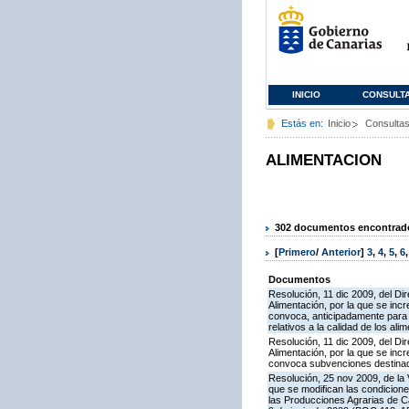
INICIO
CONSULT
Estás en:
Inicio
Consulta
ALIMENTACION
302 documentos encontrados
[
Primero
/
Anterior
]
3
,
4
,
5
,
6
Documentos
Resolución, 11 dic 2009, del Dir
Alimentación, por la que se inc
convoca, anticipadamente para e
relativos a la calidad de los ali
Resolución, 11 dic 2009, del Dir
Alimentación, por la que se inc
convoca subvenciones destinadas
Resolución, 25 nov 2009, de la 
que se modifican las condicion
las Producciones Agrarias de 