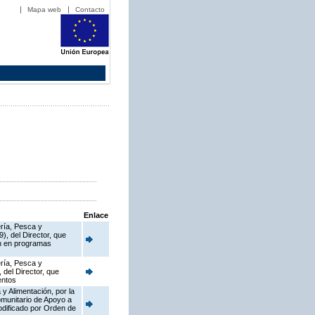
Mapa web
Contacto
Enlace
ería, Pesca y
), del Director, que
en en programas
ería, Pesca y
 del Director, que
entos
y Alimentación, por la
munitario de Apoyo a
dificado por Orden de