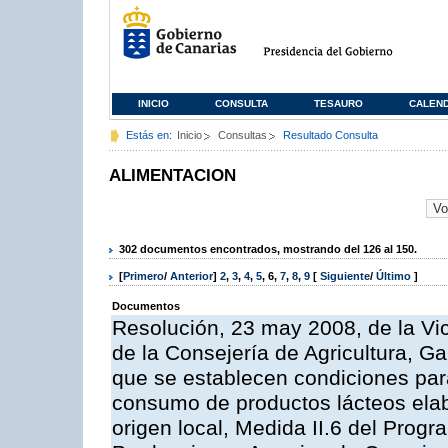
INICIO
CONSULTA
TESAURO
CALEN
Estás en:
Inicio
Consultas
Resultado Consulta
ALIMENTACION
302 documentos encontrados, mostrando del 126 al 150.
[
Primero
/
Anterior
]
2
,
3
,
4
,
5
,
6
,
7
,
8
,
9
[
Siguiente
/
Último
]
Documentos
Resolución, 23 may 2008, de la Vi
de la Consejería de Agricultura, G
que se establecen condiciones par
consumo de productos lácteos elab
origen local, Medida II.6 del Prog