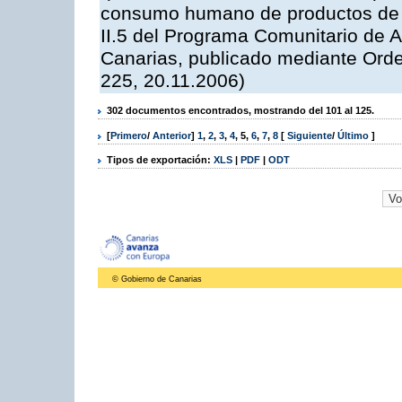
consumo humano de productos de l
II.5 del Programa Comunitario de 
Canarias, publicado mediante Ord
225, 20.11.2006)
302 documentos encontrados, mostrando del 101 al 125.
[
Primero
/
Anterior
]
1
,
2
,
3
,
4
,
5
,
6
,
7
,
8
[
Siguiente
/
Último
]
Tipos de exportación:
XLS
|
PDF
|
ODT
© Gobierno de Canarias