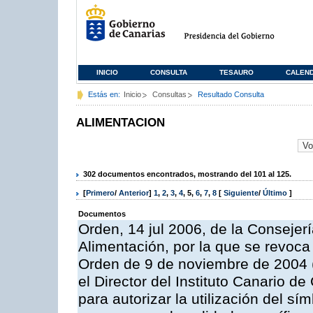
INICIO
CONSULTA
TESAURO
CALEN
Estás en:
Inicio
Consultas
Resultado Consulta
ALIMENTACION
302 documentos encontrados, mostrando del 101 al 125.
[
Primero
/
Anterior
]
1
,
2
,
3
,
4
,
5
,
6
,
7
,
8
[
Siguiente
/
Último
]
Documentos
Orden, 14 jul 2006, de la Consejer
Alimentación, por la que se revoca
Orden de 9 de noviembre de 2004 
el Director del Instituto Canario d
para autorizar la utilización del sí