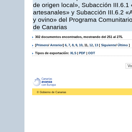
de origen local», Subacción III.6.1
artesanales» y Subacción III.6.2 «
y ovino» del Programa Comunitario
de Canarias
302 documentos encontrados, mostrando del 251 al 275.
[
Primero
/
Anterior
]
6
,
7
,
8
,
9
,
10
,
11
,
12
,
13
[
Siguiente
/
Último
]
Tipos de exportación:
XLS
|
PDF
|
ODT
© Gobierno de Canarias