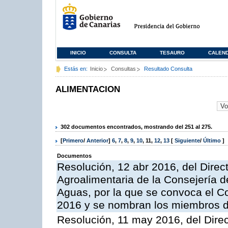
INICIO
CONSULTA
TESAURO
CALEN
Estás en:
Inicio
Consultas
Resultado Consulta
ALIMENTACION
302 documentos encontrados, mostrando del 251 al 275.
[
Primero
/
Anterior
]
6
,
7
,
8
,
9
,
10
,
11
,
12
,
13
[
Siguiente
/
Último
]
Documentos
Resolución, 12 abr 2016, del Direct
Agroalimentaria de la Consejería d
Aguas, por la que se convoca el C
2016 y se nombran los miembros d
Resolución, 11 may 2016, del Direct