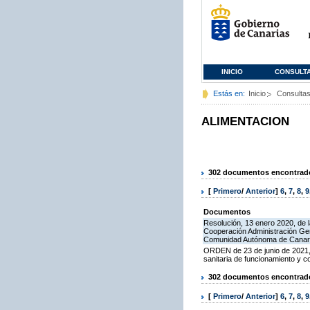
INICIO
CONSULT
Estás en:
Inicio
Consulta
ALIMENTACION
302 documentos encontrados
[
Primero
/
Anterior
]
6
,
7
,
8
,
9
Documentos
Resolución, 13 enero 2020, de l
Cooperación Administración Gen
Comunidad Autónoma de Canarias
ORDEN de 23 de junio de 2021, 
sanitaria de funcionamiento y 
302 documentos encontrados
[
Primero
/
Anterior
]
6
,
7
,
8
,
9