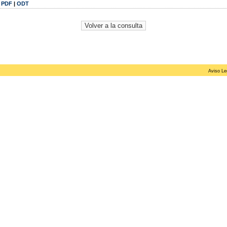
|
PDF
|
ODT
Aviso Le