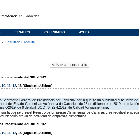
A
TESAURO
CALENDARIO
AYUDA
s
Resultado Consulta
, mostrando del 301 al 302.
,
10
,
11
,
12
,
13
[Siguiente/Último]
a Secretaría General de Presidencia del Gobierno, por la que se da publicidad al Acuerdo de 
eral del Estado-Comunidad Autónoma de Canarias, de 23 de diciembre de 2019, en relación 
 6/2019, de 9 de abril [BOC 76, 22.4.2019] de Calidad Agroalimentaria.
por la que se crea el Registro de Empresas Alimentarias de Canarias y se regula el procedi
comunicación previa de actividad de empresas alimentarias
, mostrando del 301 al 302.
,
10
,
11
,
12
,
13
[Siguiente/Último]