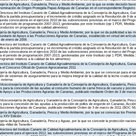
jería de Agricultura, Ganadería, Pesca y Medio Ambiente, por la que se emite decisión favor
Denominación de Origen Protegida Papas Antiguas de Canarias en el correspondiente Registro
Directora del Instituto Canario de Calidad Agroalimentaria de la Consejería de Agricultura, G
ifica la partida presupuestaria y el incremento de crédito asignado en la Resolución de 9 d
gunda convocatoria en el ejercicio 2010 de las subvenciones previstas en el marco del Prog
el período de programación 2007-2013, gestionadas por este Instituto (eje 1 PDR, Medida 
productos en programas de calidad alimentos)
ería de Agricultura, Ganadería, Pesca y Medio Ambiente, por la que se da publicidad a las m
nitario de Apoyo a las Producciones Agrarias de Canarias, establecido en virtud del artícul
0 de enero de 2006
irectora del Instituto Canario de Calidad Agroalimentaria de la Consejería de Agricultura, Ga
ifica la partida presupuestaria y se incrementa el crédito asignado en la Resolución de 9 d
gunda convocatoria en el ejercicio 2010 de las subvenciones previstas en el marco del Prog
el periodo de programación 2007-2013, gestionadas por este Instituto (eje 1 PDR, Medida 1
rogramas relativos a la calidad de los alimentos)
irectora del Instituto Canario de Calidad Agroalimentaria de la Consejería de Agricultura, Gan
a el Concurso Oficial de Quesos Agrocanarias 2011
ería de Agricultura, Ganadería, Pesca y Medio Ambiente, por la que se convocan para el eje
ón de sistemas de aseguramiento para la mejora integral de la calidad de la leche cruda pro
n externa
Viceconsejería de Agricultura y Ganadería de la Consejería de Agricultura, Ganadería, Pesc
es para la concesión de las ayudas al consumo humano de carne fresca de vacuno y porcino 
 de Apoyo a las Producciones Agrarias de Canarias, publicado mediante Orden de 3 de marz
Viceconsejería de Agricultura y Ganadería de la Consejería de Agricultura, Ganadería, Pesc
s para la concesión de las ayudas a la producción de pollos de engorde en Canarias, Acción
ducciones Agrarias de Canarias, publicado mediante Orden de 3 de marzo de 2011 (BOC 58,
ejería de Agricultura, Ganadería, Pesca y Medio Ambiente, por la que se convocas los Premi
 su XXV Edición
jería de Agricultura, Ganadería, Pesca y Aguas, por la que se concede la protección nacional 
da «Miel de Tenerife»
Directora del Instituto Canario de Calidad Agroalimentaria de la Consejería de Agricultura, G
adamente para el ejercicio 2012, las subvenciones previstas en el marco del Programa de De