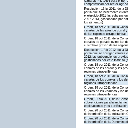
Canarias FEADER para el períod
competitividad del sector agríco
Resolución, 13 jul 2011, de la D
por la que se incrementa el cr
el ejercicio 2011 las subvenci
2007-2013, gestionadas por este
los alimentos)
Orden, 18 oct 2011, de la Conse
canales de las aves de corral y
de las regiones ultraperiféricas
Orden, 18 oct 2011, de la Conse
canales de ganado ovino, las de
el símbolo gráfico de las regione
Resolución, 1 feb 2012, de la D
por la que se corrigen errores 
2012, las subvenciones previs
gestionadas por este Instituto (
Orden, 18 oct 2011, de la Conse
canales de los cerdos y los pro
regiones ultraperiféricas
Orden, 18 oct 2011, de la Conse
canales de los conejos y los de
regiones ultraperiféricas
Orden, 18 oct 2011, de la Conse
canales de los vacunos y los de
regiones ultraperiféricas
Orden, 21 dic 2011, de la Conse
subvenciones para la implantaci
explotaciones y su certificación
Orden, 28 oct 2011, de la Conse
de inscripción de la Indicación
Orden, 28 oct 2011, de la Conse
de inscripción de la Denominaci