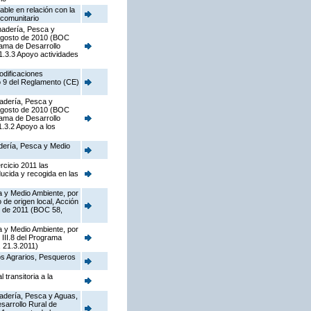
able en relación con la
 comunitario
anadería, Pesca y
e agosto de 2010 (BOC
rama de Desarrollo
1.3.3 Apoyo actividades
odificaciones
o 9 del Reglamento (CE)
nadería, Pesca y
e agosto de 2010 (BOC
rama de Desarrollo
.3.2 Apoyo a los
adería, Pesca y Medio
rcicio 2011 las
ducida y recogida en las
a y Medio Ambiente, por
de origen local, Acción
o de 2011 (BOC 58,
a y Medio Ambiente, por
 III.8 del Programa
 21.3.2011)
os Agrarios, Pesqueros
transitoria a la
anadería, Pesca y Aguas,
sarrollo Rural de