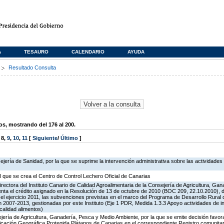
A
TESAURO
CALENDARIO
AYUDA
s
Resultado Consulta
, mostrando del 176 al 200.
,
8
,
9
,
10
,
11
[
Siguiente
/
Último
]
jería de Sanidad, por la que se suprime la intervención administrativa sobre las actividades
l que se crea el Centro de Control Lechero Oficial de Canarias
irectora del Instituto Canario de Calidad Agroalimentaria de la Consejería de Agricultura, Ga
nta el crédito asignado en la Resolución de 13 de octubre de 2010 (BOC 209, 22.10.2010), de
el ejercicio 2011, las subvenciones previstas en el marco del Programa de Desarrollo Rur
n 2007-2013, gestionadas por este Instituto (Eje 1 PDR, Medida 1.3.3 Apoyo actividades de 
alidad alimentos)
jería de Agricultura, Ganadería, Pesca y Medio Ambiente, por la que se emite decisión favora
Indicación Geográfica Protegida Plátanos de Canarias en el correspondiente Registro comunitar