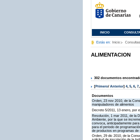
INICIO
CONSULT
Estás en:
Inicio
Consulta
ALIMENTACION
302 documentos encontrados
[
Primero
/
Anterior
]
4
,
5
,
6
,
7
Documentos
Orden, 23 nov 2010, de la Conse
manipuladores de alimentos
Decreto 5/2011, 13 enero, por e
Resolución, 1 mar 2011, de la D
Ambiente, por la que se increme
convoca, anticipadamente para 
para el periodo de programació
de productos en programas de c
Orden, 29 dic 2010, de la Conse
solicitud de inscripción de la 