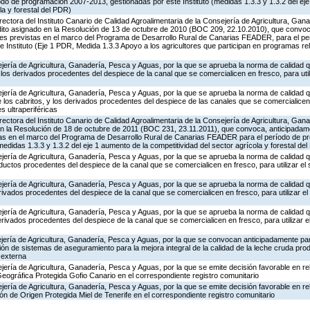
o de programación 2007-2013, gestionadas por este Instituto (medidas 1.3.3 y 1.3.2 del eje
la y forestal del PDR)
irectora del Instituto Canario de Calidad Agroalimentaria de la Consejería de Agricultura, Ga
édito asignado en la Resolución de 13 de octubre de 2010 (BOC 209, 22.10.2010), que convo
ones previstas en el marco del Programa de Desarrollo Rural de Canarias FEADER, para el p
 Instituto (Eje 1 PDR, Medida 1.3.3 Apoyo a los agricultores que participan en programas rela
jería de Agricultura, Ganadería, Pesca y Aguas, por la que se aprueba la norma de calidad 
 los derivados procedentes del despiece de la canal que se comercialicen en fresco, para util
jería de Agricultura, Ganadería, Pesca y Aguas, por la que se aprueba la norma de calidad 
 los cabritos, y los derivados procedentes del despiece de las canales que se comercialicen e
s ultraperiféricas
irectora del Instituto Canario de Calidad Agroalimentaria de la Consejería de Agricultura, Ga
en la Resolución de 18 de octubre de 2011 (BOC 231, 23.11.2011), que convoca, anticipadame
tas en el marco del Programa de Desarrollo Rural de Canarias FEADER para el período de 
medidas 1.3.3 y 1.3.2 del eje 1 aumento de la competitividad del sector agrícola y forestal de
jería de Agricultura, Ganadería, Pesca y Aguas, por la que se aprueba la norma de calidad 
ductos procedentes del despiece de la canal que se comercialicen en fresco, para utilizar el 
jería de Agricultura, Ganadería, Pesca y Aguas, por la que se aprueba la norma de calidad 
rivados procedentes del despiece de la canal que se comercialicen en fresco, para utilizar el
jería de Agricultura, Ganadería, Pesca y Aguas, por la que se aprueba la norma de calidad 
rivados procedentes del despiece de la canal que se comercialicen en fresco, para utilizar el
jería de Agricultura, Ganadería, Pesca y Aguas, por la que se convocan anticipadamente para
ón de sistemas de aseguramiento para la mejora integral de la calidad de la leche cruda pro
 externa
jería de Agricultura, Ganadería, Pesca y Aguas, por la que se emite decisión favorable en rela
 Geográfica Protegida Gofio Canario en el correspondiente registro comunitario
jería de Agricultura, Ganadería, Pesca y Aguas, por la que se emite decisión favorable en rela
ón de Origen Protegida Miel de Tenerife en el correspondiente registro comunitario