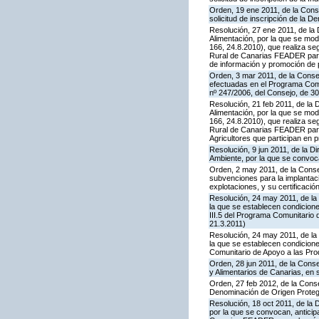
Orden, 19 ene 2011, de la Conse
solicitud de inscripción de la 
Resolución, 27 ene 2011, de la 
Alimentación, por la que se mod
166, 24.8.2010), que realiza se
Rural de Canarias FEADER para 
de información y promoción de 
Orden, 3 mar 2011, de la Consej
efectuadas en el Programa Comu
nº 247/2006, del Consejo, de 3
Resolución, 21 feb 2011, de la D
Alimentación, por la que se mod
166, 24.8.2010), que realiza se
Rural de Canarias FEADER para 
Agricultores que participan en p
Resolución, 9 jun 2011, de la D
Ambiente, por la que se convoc
Orden, 2 may 2011, de la Consej
subvenciones para la implantaci
explotaciones, y su certificació
Resolución, 24 may 2011, de la 
la que se establecen condicion
III.5 del Programa Comunitario
21.3.2011)
Resolución, 24 may 2011, de la 
la que se establecen condicione
Comunitario de Apoyo a las Pro
Orden, 28 jun 2011, de la Cons
y Alimentarios de Canarias, en
Orden, 27 feb 2012, de la Conse
Denominación de Origen Protegi
Resolución, 18 oct 2011, de la 
por la que se convocan, anticip