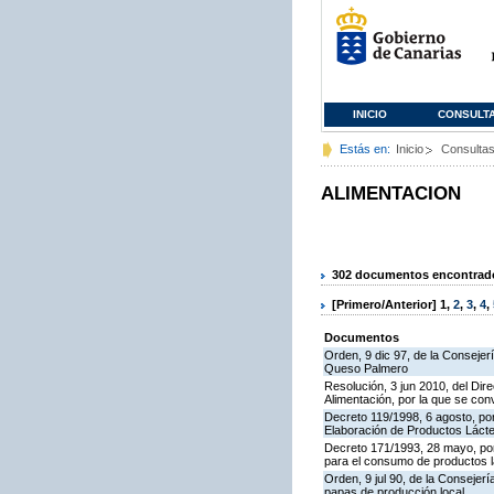
INICIO
CONSULT
Estás en:
Inicio
Consulta
ALIMENTACION
302 documentos encontrados
[Primero/Anterior]
1
,
2
,
3
,
4
,
Documentos
Orden, 9 dic 97, de la Consejer
Queso Palmero
Resolución, 3 jun 2010, del Dire
Alimentación, por la que se co
Decreto 119/1998, 6 agosto, por
Elaboración de Productos Láct
Decreto 171/1993, 28 mayo, po
para el consumo de productos l
Orden, 9 jul 90, de la Consejer
papas de producción local