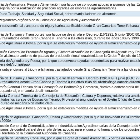
ería de Agricultura, Pesca y Alimentación, por la que se convocan ayudas a alumnos de las 
ejería por la realización de prácticas agrarias en empresas agroalimentarias
ría de Trabajo, Sanidad y Seguridad Social, sobre manipuladores de alimentos
 Reglamento orgánico de la Consejería de Agricultura y Alimentación
 subvención al transporte de trigo y harina panificable desde Gran Canaria o Tenerife hasta l
ría de Turismo y Transportes, por la que se desarrolla el Decreto 116/1991, 5 junio (BOC 80,
na trasladados desde Gran Canaria y Tenerife a las otras islas, durante los años 1989 y 1990
ía de Agricultura y Pesca, por la que se establecen medidas de ayuda al almacenamiento de 
rección General de Producción Agraria y Comercialización de la Consejería de Agricultura y Pe
n al almacenamiento de patatas de producción local, establecida en la Orden 7 de julio de 
ería de Agricultura y Pesca, por la que se convocan ayudas económicas para realizar estudi
era del Archipiélago
 subvenciones al trigo y a la harina trasladados desde Gran Canaria y Tenerife a las otras is
ría de Turismo y Transportes, por la que se desarrolla el Decreto 139/1989, 1 junio (BOC 79,
a trasladados desde Gran Canaria y Tenerife a las otras islas del Archipiélago canario durant
etaría General Técnica de la Consejería de Economía y Comercio, relativa a convocatoria d
cupacional, en materia de alimentación
taría General Técnica de la Consejería de Educación, Cultura y Deportes, relativa a la ampli
 todos los cursos de Educación Técnico Profesional anunciados en el Boletín Oficial de Cana
n curso de mecánico de motocicleta
ía de Agricultura y Pesca, por la que se establecen medidas de ayuda al almacenamiento en c
ejería de Agricultura, Ganadería, Pesca y Alimentación, por la que se convocan los «Premio
a 2000»
rección General de Comercialización e Industrializacion Agroalimentarias de la Consejería de 
ismos de control para el desarrollo de las ayudas para el consumo humano de los productos
el territorio de la Comunidad Autónoma de Canarias
ejería de Sanidad y Consumo, por la que se crea el Comité Asesor de Expertos en Alimentaci