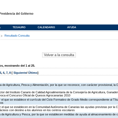
A
TESAURO
CALENDARIO
AYUDA
s
Resultado Consulta
, mostrando del 1 al 25.
5
,
6
,
7
,
8
[
Siguiente
/
Último
]
ía de Agricultura, Pesca y Alimentación, por la que se reconoce, con carácter provisional, l
ctor del Instituto Canario de Calidad Agroalimentaria de la Consejería de Agricultura, Ganade
nvoca el Concurso Oficial de Quesos Agrocanarias 2010
 el que se establece el currículo del Ciclo Formativo de Grado Medio correspondiente al Tít
eos
r el que se establecen en la Comunidad Autónoma de Canarias las ayudas previstas por la
ácteos con destino a los alumnos en los centros escolares
ía de Agricultura y Pesca, por la que se establecen medidas de ayuda al almacenamiento de c