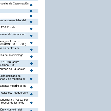
Escuelas de Capacitación
as restantes islas del
 17.6.91), de
patatas de producción
sca, por la que se
1988 (BOC 90, 15.7.88)
os en centros de
las del Archipiélago
 12.6.89), sobre
e el año 1988
e cursos de Educación
ación del plazo de
rias y se modifica el
ámaras frigoríficas de
s Agrarios, Pesqueros y
Agricultura y Pesca, por
 frescos de leche de
ón y Nutrición del