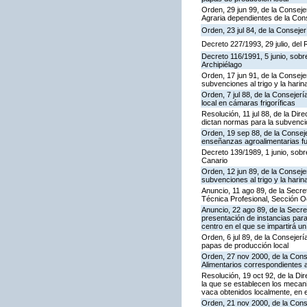
Orden, 29 jun 99, de la Consej
Agraria dependientes de la Cons
Orden, 23 jul 84, de la Conseje
Decreto 227/1993, 29 julio, del
Decreto 116/1991, 5 junio, sobre
Archipiélago
Orden, 17 jun 91, de la Conseje
subvenciones al trigo y la hari
Orden, 7 jul 88, de la Consejer
local en cámaras frigoríficas
Resolución, 11 jul 88, de la Di
dictan normas para la subvenció
Orden, 19 sep 88, de la Consej
enseñanzas agroalimentarias fu
Decreto 139/1989, 1 junio, sobre
Canario
Orden, 12 jun 89, de la Conseje
subvenciones al trigo y la harin
Anuncio, 11 ago 89, de la Secr
Técnica Profesional, Sección O
Anuncio, 22 ago 89, de la Secre
presentación de instancias para
centro en el que se impartirá u
Orden, 6 jul 89, de la Consejer
papas de producción local
Orden, 27 nov 2000, de la Cons
Alimentarios correspondientes 
Resolución, 19 oct 92, de la Di
la que se establecen los mecan
vaca obtenidos localmente, en 
Orden, 21 nov 2000, de la Cons