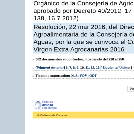
Orgánico de la Consejería de Agric
aprobado por Decreto 40/2012, 17
138, 16.7.2012)
Resolución, 22 mar 2016, del Direct
Agroalimentaria de la Consejería d
Aguas, por la que se convoca el Co
Virgen Extra Agrocanarias 2016
302 documentos encontrados, mostrando del 226 al 250.
[
Primero
/
Anterior
]
6
,
7
,
8
,
9
,
10
,
11
,
12
,
13
[
Siguiente
/
Último
]
Tipos de exportación:
XLS
|
PDF
|
ODT
© Gobierno de Canarias