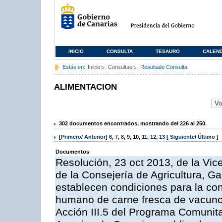
INICIO
CONSULTA
TESAURO
CALEN
Estás en:
Inicio
Consultas
Resultado Consulta
ALIMENTACION
302 documentos encontrados, mostrando del 226 al 250.
[
Primero
/
Anterior
]
6
,
7
,
8
,
9
,
10
,
11
,
12
,
13
[
Siguiente
/
Último
]
Documentos
Resolución, 23 oct 2013, de la Vic
de la Consejería de Agricultura, G
establecen condiciones para la co
humano de carne fresca de vacuno, 
Acción III.5 del Programa Comunit