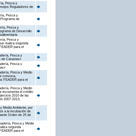
ría, Pesca y
onsejos Reguladores de
ería, Pesca y
l Programa de
ería, Pesca y
Programa de Desarrollo
oalimentaria
ería, Pesca y
que realiza segunda
s FEADER para el
nadería, Pesca y
as de Canarias»
nadería, Pesca y
ias»
nadería, Pesca y Medio
ue convoca,
rias FEADER para el
nadería, Pesca y Medio
e incrementa el crédito
jercicio 2010 de las
ón 2007-2013,
 y Medio Ambiente, por
os a la incubación de
diante Orden de 25 de
Ganadería, Pesca y Medio
ealiza segunda
s FEADER para el