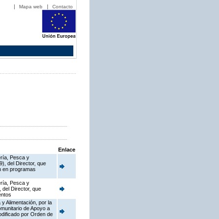
Mapa web
Contacto
Enlace
ería, Pesca y
), del Director, que
en en programas
ería, Pesca y
 del Director, que
entos
y Alimentación, por la
munitario de Apoyo a
dificado por Orden de