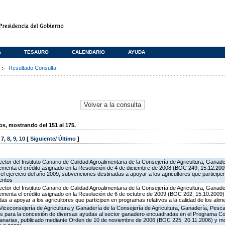
A
TESAURO
CALENDARIO
AYUDA
s
Resultado Consulta
, mostrando del 151 al 175.
,
7
,
8
,
9
,
10
[
Siguiente
/
Último
]
ector del Instituto Canario de Calidad Agroalimentaria de la Consejería de Agricultura, Ganad
rementa el crédito asignado en la Resolución de 4 de diciembre de 2008 (BOC 249, 15.12.2009
l ejercicio del año 2009, subvenciones destinadas a apoyar a los agricultores que particip
mentos
ector del Instituto Canario de Calidad Agroalimentaria de la Consejería de Agricultura, Ganad
rementa el crédito asignado en la Resolución de 6 de octubre de 2009 (BOC 202, 15.10.2009),
 a apoyar a los agricultores que participen en programas relativos a la calidad de los alim
Viceconsejería de Agricultura y Ganadería de la Consejería de Agricultura, Ganadería, Pesca 
es para la concesión de diversas ayudas al sector ganadero encuadradas en el Programa Co
Canarias, publicado mediante Orden de 10 de noviembre de 2006 (BOC 225, 20.11.2006) y mo