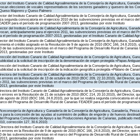
ector del Instituto Canario de Calidad Agroalimentaria de la Consejería de Agricultura, Ganade
nvocan elecciones de vocales representativos de los sectores ganadero y quesero de los C
 Queso Majorero y Queso Palmero
ector del Instituto Canario de Calidad Agroalimentaria de la Consejería de Agricultura, Ganad
liza segunda convocatoria en el ejercicio 2010 de las subvenciones previstas en el marco de
EADER para el período de programación 2007-2013, gestionadas por este Instituto
ector del Instituto Canario de Calidad Agroalimentaria de la Consejería de Agricultura, Ganad
vocan, anticipadamente para el ejercicio 2011, las subvenciones previstas en el marco del 
el período de programación 2007-2013, gestionadas por el Instituto Canario de Calidad Agr
ector del Instituto Canario de Calidad Agroalimentaria de la Consejería de Agricultura, Ganad
rementa el crédito asignado en la Resolución de 9 de agosto de 2010 (BOC 166, 24.8.2010), 
010 de las subvenciones previstas en el marco del Programa de Desarrollo Rural de Canaria
013, gestionadas por este Instituto
irección del Instituto Canario de Calidad Agroalimentaria de la Consejería de Agricultura, Ga
publicidad a la solicitud de inscripción de la denominación de origen protegida «Papas Antigu
irección del Instituto Canario de Calidad Agroalimentaria de la Consejería de Agricultura, Ga
ublicidad a la solicitud de inscripción de la indicación geográfica protegida «Plátano de Canar
irectora del Instituto Canario de Calidad Agroalimentaria de la Consejería de Agricultura, Ga
n errores en la Resolución de 13 de octubre de 2010 (BOC 209, 22.10.2010), del Director, q
cio 2011, las subvenciones previstas en el marco del Programa de Desarrollo Rural de Cana
013, gestionadas por este Instituto
irectora del Instituto Canario de Calidad Agroalimentaria de la Consejería de Agricultura, Ga
n errores en la Resolución de 21 de octubre de 2010 (BOC 214, 20.10.2010), del Director, qu
de agosto de 2010 (BOC 166, 24.8.2010), por la que se realiza segunda convocatoria en el e
marco del Programa de Desarrollo Rural de Canarias FEADER para el período de programaci
Viceconsejería de Agricultura y Ganadería de la Consejería de Agricultura, Ganadería, Pesca
s para la concesión de las ayudas al suministro de pollitos de engorde y de huevos destinad
.8 del Programa Comunitario de Apoyo a las Producciones Agrarias de Canarias, publicado me
10, corrección 127, 30.6.2010)
Directora del Instituto Canario de Calidad Agroalimentaria de la Consejería de Agricultura, 
n errores en la Resolución de 9 de agosto de 2010 (BOC 166, 24.8.2010), del Director, que r
010 de las subvenciones previstas en el marco del Programa de Desarrollo Rural de Canaria
013, gestionadas por este Instituto