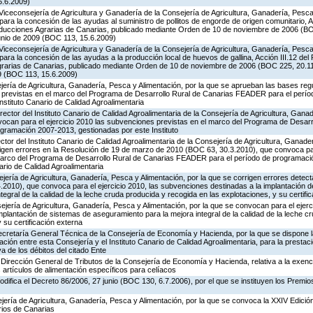
5.6.2009)
Viceconsejería de Agricultura y Ganadería de la Consejería de Agricultura, Ganadería, Pesca 
ara la concesión de las ayudas al suministro de pollitos de engorde de origen comunitario, A
oducciones Agrarias de Canarias, publicado mediante Orden de 10 de noviembre de 2006 (B
unio de 2009 (BOC 113, 15.6.2009)
Viceconsejería de Agricultura y Ganadería de la Consejería de Agricultura, Ganadería, Pesca 
ara la concesión de las ayudas a la producción local de huevos de gallina, Acción III.12 de
grarias de Canarias, publicado mediante Orden de 10 de noviembre de 2006 (BOC 225, 20.11
9 (BOC 113, 15.6.2009)
ería de Agricultura, Ganadería, Pesca y Alimentación, por la que se aprueban las bases reg
 previstas en el marco del Programa de Desarrollo Rural de Canarias FEADER para el perí
nstituto Canario de Calidad Agroalimentaria
rector del Instituto Canario de Calidad Agroalimentaria de la Consejería de Agricultura, Gana
vocan para el ejercicio 2010 las subvenciones previstas en el marco del Programa de Desarr
ramación 2007-2013, gestionadas por este Instituto
ctor del Instituto Canario de Calidad Agroalimentaria de la Consejería de Agricultura, Ganade
rigen errores en la Resolución de 19 de marzo de 2010 (BOC 63, 30.3.2010), que convoca par
marco del Programa de Desarrollo Rural de Canarias FEADER para el período de programaci
ario de Calidad Agroalimentaria
jería de Agricultura, Ganadería, Pesca y Alimentación, por la que se corrigen errores detec
2010), que convoca para el ejercicio 2010, las subvenciones destinadas a la implantación 
egral de la calidad de la leche cruda producida y recogida en las explotaciones, y su certifi
jería de Agricultura, Ganadería, Pesca y Alimentación, por la que se convocan para el ejerci
plantación de sistemas de aseguramiento para la mejora integral de la calidad de la leche c
 su certificación externa
Secretaría General Técnica de la Consejería de Economía y Hacienda, por la que se dispone la
ión entre esta Consejería y el Instituto Canario de Calidad Agroalimentaria, para la prestaci
va de los débitos del citado Ente
Dirección General de Tributos de la Consejería de Economía y Hacienda, relativa a la exenc
 artículos de alimentación específicos para celíacos
odifica el Decreto 86/2006, 27 junio (BOC 130, 6.7.2006), por el que se instituyen los Premi
jería de Agricultura, Ganadería, Pesca y Alimentación, por la que se convoca la XXIV Edició
rios de Canarias