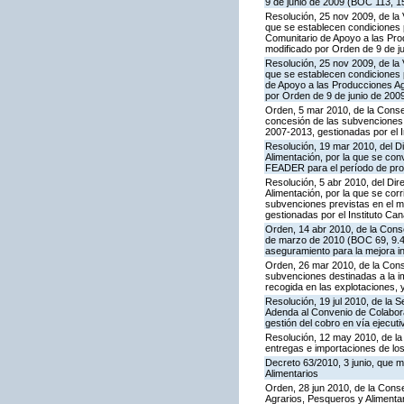
9 de junio de 2009 (BOC 113, 1
Resolución, 25 nov 2009, de la 
que se establecen condiciones p
Comunitario de Apoyo a las Pr
modificado por Orden de 9 de j
Resolución, 25 nov 2009, de la 
que se establecen condiciones p
de Apoyo a las Producciones A
por Orden de 9 de junio de 200
Orden, 5 mar 2010, de la Consej
concesión de las subvenciones
2007-2013, gestionadas por el I
Resolución, 19 mar 2010, del Di
Alimentación, por la que se con
FEADER para el período de prog
Resolución, 5 abr 2010, del Dire
Alimentación, por la que se cor
subvenciones previstas en el 
gestionadas por el Instituto Can
Orden, 14 abr 2010, de la Conse
de marzo de 2010 (BOC 69, 9.4.
aseguramiento para la mejora int
Orden, 26 mar 2010, de la Conse
subvenciones destinadas a la im
recogida en las explotaciones, y
Resolución, 19 jul 2010, de la 
Adenda al Convenio de Colaborac
gestión del cobro en vía ejecuti
Resolución, 12 may 2010, de la 
entregas e importaciones de los
Decreto 63/2010, 3 junio, que m
Alimentarios
Orden, 28 jun 2010, de la Conse
Agrarios, Pesqueros y Alimenta