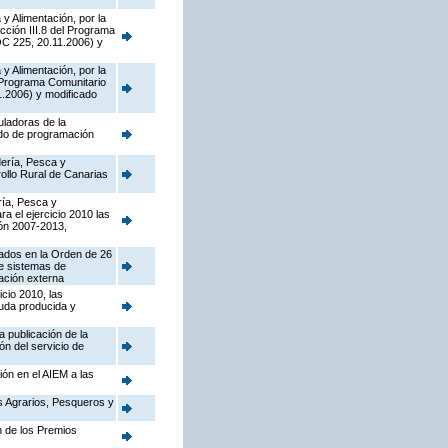
y Alimentación, por la
cción III.8 del Programa
OC 225, 20.11.2006) y
y Alimentación, por la
l Programa Comunitario
.2006) y modificado
uladoras de la
odo de programación
dería, Pesca y
ollo Rural de Canarias
ría, Pesca y
a el ejercicio 2010 las
ón 2007-2013,
tados en la Orden de 26
de sistemas de
cación externa
cio 2010, las
ruda producida y
 publicación de la
ón del servicio de
ión en el AIEM a las
os Agrarios, Pesqueros y
n de los Premios