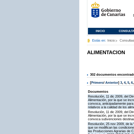
INICIO
CONSULT
Estás en:
Inicio
Consulta
ALIMENTACION
302 documentos encontrados
[
Primero
/
Anterior
]
3
,
4
,
5
,
6
Documentos
Resolución, 11 dic 2009, del Dir
Alimentación, por la que se inc
convoca, anticipadamente para e
relativos a la calidad de los ali
Resolución, 11 dic 2009, del Dir
Alimentación, por la que se inc
convoca subvenciones destinadas
Resolución, 25 nov 2009, de la 
que se modifican las condicion
las Producciones Agrarias de 