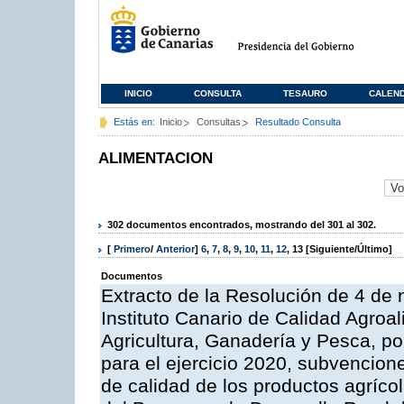
INICIO
CONSULTA
TESAURO
CALEN
Estás en:
Inicio
Consultas
Resultado Consulta
ALIMENTACION
302 documentos encontrados, mostrando del 301 al 302.
[
Primero
/
Anterior
]
6
,
7
,
8
,
9
,
10
,
11
,
12
,
13
[Siguiente/Último]
Documentos
Extracto de la Resolución de 4 de 
Instituto Canario de Calidad Agroal
Agricultura, Ganadería y Pesca, p
para el ejercicio 2020, subvencio
de calidad de los productos agrícol