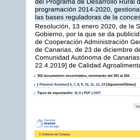
del Programa de Desarrollo Rural d
programación 2014-2020, gestionad
las bases reguladoras de la conce
Resolución, 13 enero 2020, de la S
Gobierno, por la que se da publicid
de Cooperación Administración G
de Canarias, de 23 de diciembre de
Comunidad Autónoma de Canarias 6
22.4.2019] de Calidad Agroalimenta
302 documentos encontrados, mostrando del 301 al 302.
[
Primero
/
Anterior
]
6
,
7
,
8
,
9
,
10
,
11
,
12
,
13
[Siguiente/Último]
Tipos de exportación:
XLS
|
PDF
|
ODT
© Gobierno de Canarias