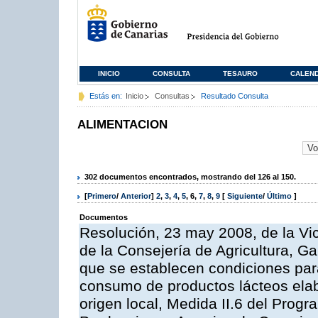
INICIO
CONSULTA
TESAURO
CALEN
Estás en:
Inicio
Consultas
Resultado Consulta
ALIMENTACION
302 documentos encontrados, mostrando del 126 al 150.
[
Primero
/
Anterior
]
2
,
3
,
4
,
5
,
6
,
7
,
8
,
9
[
Siguiente
/
Último
]
Documentos
Resolución, 23 may 2008, de la Vi
de la Consejería de Agricultura, G
que se establecen condiciones par
consumo de productos lácteos elab
origen local, Medida II.6 del Prog