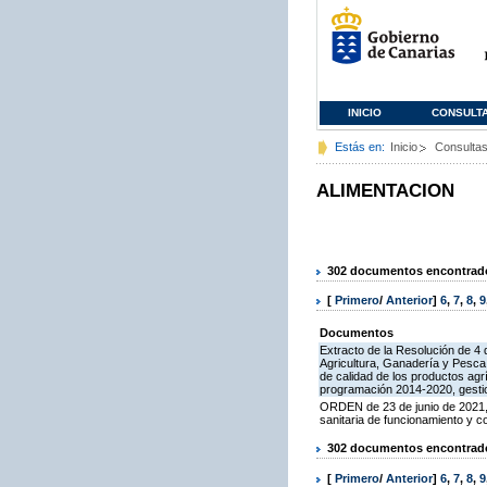
INICIO
CONSULT
Estás en:
Inicio
Consulta
ALIMENTACION
302 documentos encontrados
[
Primero
/
Anterior
]
6
,
7
,
8
,
9
Documentos
Extracto de la Resolución de 4 
Agricultura, Ganadería y Pesca
de calidad de los productos agr
programación 2014-2020, gestio
ORDEN de 23 de junio de 2021, 
sanitaria de funcionamiento y 
302 documentos encontrados
[
Primero
/
Anterior
]
6
,
7
,
8
,
9