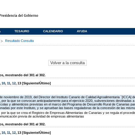
A
TESAURO
CALENDARIO
AYUDA
s
Resultado Consulta
, mostrando del 301 al 302.
,
10
,
11
,
12
,
13
[Siguiente/Último]
de noviembre de 2019, del Director del Instituto Canario de Calidad Agroalimentaria `[ICCA] d
, por la que se convocan anticipadamente para el ejercicio 2020, subvenciones destinadas 
ícolas y alimenticios previstas en el marco del Programa de Desarrollo Rural de Canarias par
nadas por este Instituto, y se aprueban las bases reguladoras de la concesión de las mism
por la que se crea el Registro de Empresas Alimentarias de Canarias y se regula el procedi
comunicación previa de actividad de empresas alimentarias
, mostrando del 301 al 302.
,
10
,
11
,
12
,
13
[Siguiente/Último]