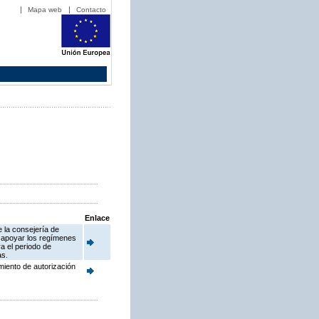
Mapa web
Contacto
Enlace
e la consejería de
a apoyar los regímenes
a el periodo de
as.
miento de autorización