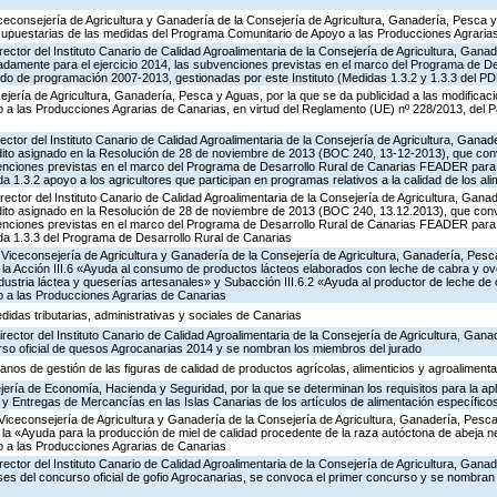
iceconsejería de Agricultura y Ganadería de la Consejería de Agricultura, Ganadería, Pesca y
supuestarias de las medidas del Programa Comunitario de Apoyo a las Producciones Agrari
rector del Instituto Canario de Calidad Agroalimentaria de la Consejería de Agricultura, Gana
adamente para el ejercicio 2014, las subvenciones previstas en el marco del Programa de De
o de programación 2007-2013, gestionadas por este Instituto (Medidas 1.3.2 y 1.3.3 del P
jería de Agricultura, Ganadería, Pesca y Aguas, por la que se da publicidad a las modificac
a las Producciones Agrarias de Canarias, en virtud del Reglamento (UE) nº 228/2013, del 
rector del Instituto Canario de Calidad Agroalimentaria de la Consejería de Agricultura, Gana
édito asignado en la Resolución de 28 de noviembre de 2013 (BOC 240, 13-12-2013), que co
bvenciones previstas en el marco del Programa de Desarrollo Rural de Canarias FEADER para 
1.3.2 apoyo a los agricultores que participan en programas relativos a la calidad de los al
rector del Instituto Canario de Calidad Agroalimentaria de la Consejería de Agricultura, Gan
édito asignado en la Resolución de 28 de noviembre de 2013 (BOC 240, 13.12.2013), que con
bvenciones previstas en el marco del Programa de Desarrollo Rural de Canarias FEADER para 
a 1.3.3 del Programa de Desarrollo Rural de Canarias
Viceconsejería de Agricultura y Ganadería de la Consejería de Agricultura, Ganadería, Pesc
a Acción III.6 «Ayuda al consumo de productos lácteos elaborados con leche de cabra y ovej
ndustria láctea y queserías artesanales» y Subacción III.6.2 «Ayuda al productor de leche de 
 a las Producciones Agrarias de Canarias
idas tributarias, administrativas y sociales de Canarias
rector del Instituto Canario de Calidad Agroalimentaria de la Consejería de Agricultura, Gan
rso oficial de quesos Agrocanarias 2014 y se nombran los miembros del jurado
anos de gestión de las figuras de calidad de productos agrícolas, alimenticios y agroalimenta
ería de Economía, Hacienda y Seguridad, por la que se determinan los requisitos para la apl
s y Entregas de Mercancías en las Islas Canarias de los artículos de alimentación específico
Viceconsejería de Agricultura y Ganadería de la Consejería de Agricultura, Ganadería, Pesca
 «Ayuda para la producción de miel de calidad procedente de la raza autóctona de abeja neg
 a las Producciones Agrarias de Canarias
rector del Instituto Canario de Calidad Agroalimentaria de la Consejería de Agricultura, Gana
ses del concurso oficial de gofio Agrocanarias, se convoca el primer concurso y se nombran