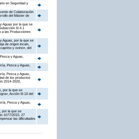
ario en Seguridad y
nvenio de Colaboración
rollo del Máster de
 y Aguas por la que se
ubacción III.4.1
o a las Producciones
 y Aguas, por la que se
a de origen local»,
caprino y ovino», del
, Pesca y Aguas,
dería, Pesca y Aguas,
dería, Pesca y Aguas,
dad de los productos
ión 2014-2020,
, por la que se
ra», Acción III.10 del
dería, Pesca y Aguas,
, por la que se
to 1077/2015, 27
pensar las dificultades