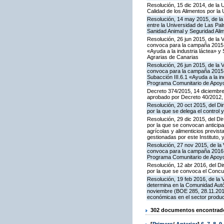
Resolución, 15 dic 2014, de la 
Calidad de los Alimentos por la
Resolución, 14 may 2015, de la 
entre la Universidad de Las Pa
Sanidad Animal y Seguridad Ali
Resolución, 26 jun 2015, de la 
convoca para la campaña 2015 l
«Ayuda a la industria láctea» 
Agrarias de Canarias
Resolución, 26 jun 2015, de la 
convoca para la campaña 2015 l
Subacción III.6.1 «Ayuda a la i
Programa Comunitario de Apoyo
Decreto 374/2015, 14 diciembre
aprobado por Decreto 40/2012,
Resolución, 20 oct 2015, del Di
por la que se delega el control 
Resolución, 29 dic 2015, del Di
por la que se convocan anticip
agrícolas y alimenticios previs
gestionadas por este Instituto
Resolución, 27 nov 2015, de la 
convoca para la campaña 2016 la
Programa Comunitario de Apoyo
Resolución, 12 abr 2016, del Di
por la que se convoca el Concu
Resolución, 19 feb 2016, de la 
determina en la Comunidad Autó
noviembre (BOE 285, 28.11.2015
económicas en el sector produ
302 documentos encontrados
[
Primero
/
Anterior
]
6
,
7
,
8
,
9