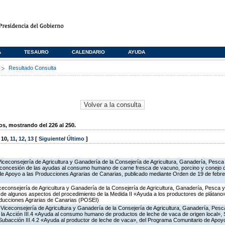
A
TESAURO
CALENDARIO
AYUDA
s
Resultado Consulta
, mostrando del 226 al 250.
,
10
,
11
,
12
,
13
[
Siguiente
/
Último
]
Viceconsejería de Agricultura y Ganadería de la Consejería de Agricultura, Ganadería, Pesca
 concesión de las ayudas al consumo humano de carne fresca de vacuno, porcino y conejo de
 de Apoyo a las Producciones Agrarias de Canarias, publicado mediante Orden de 19 de febr
iceconsejería de Agricultura y Ganadería de la Consejería de Agricultura, Ganadería, Pesca y
ón de algunos aspectos del procedimiento de la Medida II «Ayuda a los productores de plátan
oducciones Agrarias de Canarias (POSEI)
Viceconsejería de Agricultura y Ganadería de la Consejería de Agricultura, Ganadería, Pesc
a Acción III.4 «Ayuda al consumo humano de productos de leche de vaca de origen local», S
y Subacción III.4.2 «Ayuda al productor de leche de vaca», del Programa Comunitario de Apoy