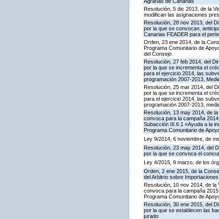
Agrarias de Canarias
Resolución, 5 dic 2013, de la V
modifican las asignaciones pre
Resolución, 28 nov 2013, del Di
por la que se convocan, anticip
Canarias FEADER para el period
Orden, 23 ene 2014, de la Conse
Programa Comunitario de Apoyo 
del Consejo
Resolución, 27 feb 2014, del Di
por la que se incrementa el cr
para el ejercicio 2014, las su
programación 2007-2013, Medida 
Resolución, 25 mar 2014, del Di
por la que se incrementa el cr
para el ejercicio 2014, las su
programación 2007-2013, medid
Resolución, 13 may 2014, de la 
convoca para la campaña 2014 l
Subacción III.6.1 «Ayuda a la i
Programa Comunitario de Apoyo
Ley 9/2014, 6 noviembre, de med
Resolución, 23 may 2014, del Di
por la que se convoca el concu
Ley 4/2015, 9 marzo, de los órg
Orden, 2 ene 2015, de la Consej
del Arbitrio sobre Importacione
Resolución, 10 nov 2014, de la 
convoca para la campaña 2015 la
Programa Comunitario de Apoyo
Resolución, 30 ene 2015, del Di
por la que se establecen las ba
jurado