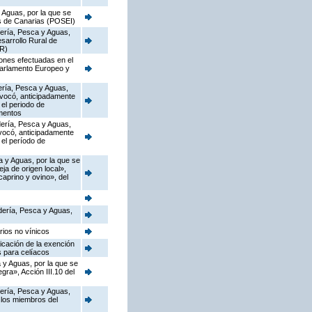
 Aguas, por la que se
as de Canarias (POSEI)
dería, Pesca y Aguas,
sarrollo Rural de
DR)
iones efectuadas en el
Parlamento Europeo y
dería, Pesca y Aguas,
nvocó, anticipadamente
el periodo de
imentos
adería, Pesca y Aguas,
vocó, anticipadamente
el período de
a y Aguas, por la que se
a de origen local»,
caprino y ovino», del
adería, Pesca y Aguas,
rios no vínicos
icación de la exención
s para celíacos
 y Aguas, por la que se
ra», Acción III.10 del
dería, Pesca y Aguas,
 los miembros del