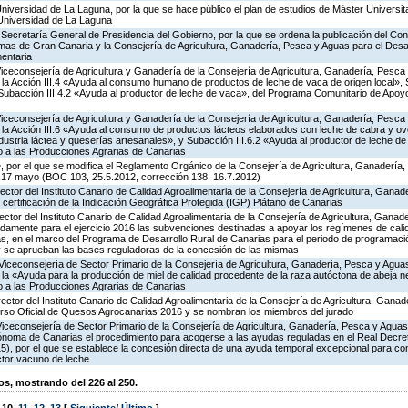
Universidad de La Laguna, por la que se hace público el plan de estudios de Máster Universit
 Universidad de La Laguna
Secretaría General de Presidencia del Gobierno, por la que se ordena la publicación del Co
lmas de Gran Canaria y la Consejería de Agricultura, Ganadería, Pesca y Aguas para el Desar
mentaria
Viceconsejería de Agricultura y Ganadería de la Consejería de Agricultura, Ganadería, Pesca
a Acción III.4 «Ayuda al consumo humano de productos de leche de vaca de origen local», S
y Subacción III.4.2 «Ayuda al productor de leche de vaca», del Programa Comunitario de Apoy
Viceconsejería de Agricultura y Ganadería de la Consejería de Agricultura, Ganadería, Pesca
a Acción III.6 «Ayuda al consumo de productos lácteos elaborados con leche de cabra y ovej
ndustria láctea y queserías artesanales», y Subacción III.6.2 «Ayuda al productor de leche de 
 a las Producciones Agrarias de Canarias
, por el que se modifica el Reglamento Orgánico de la Consejería de Agricultura, Ganadería
 17 mayo (BOC 103, 25.5.2012, corrección 138, 16.7.2012)
rector del Instituto Canario de Calidad Agroalimentaria de la Consejería de Agricultura, Gana
y certificación de la Indicación Geográfica Protegida (IGP) Plátano de Canarias
rector del Instituto Canario de Calidad Agroalimentaria de la Consejería de Agricultura, Gana
adamente para el ejercicio 2016 las subvenciones destinadas a apoyar los regímenes de cali
tas, en el marco del Programa de Desarrollo Rural de Canarias para el periodo de programac
, y se aprueban las bases reguladoras de la concesión de las mismas
Viceconsejería de Sector Primario de la Consejería de Agricultura, Ganadería, Pesca y Aguas
 «Ayuda para la producción de miel de calidad procedente de la raza autóctona de abeja neg
 a las Producciones Agrarias de Canarias
rector del Instituto Canario de Calidad Agroalimentaria de la Consejería de Agricultura, Gana
rso Oficial de Quesos Agrocanarias 2016 y se nombran los miembros del jurado
Viceconsejería de Sector Primario de la Consejería de Agricultura, Ganadería, Pesca y Aguas
noma de Canarias el procedimiento para acogerse a las ayudas reguladas en el Real Decre
), por el que se establece la concesión directa de una ayuda temporal excepcional para com
ctor vacuno de leche
, mostrando del 226 al 250.
,
10
,
11
,
12
,
13
[
Siguiente
/
Último
]