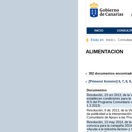
INICIO
CONSULT
Estás en:
Inicio
Consulta
ALIMENTACION
302 documentos encontrados
[
Primero
/
Anterior
]
6
,
7
,
8
,
9
Documentos
Resolución, 23 oct 2013, de la 
establecen condiciones para la
III.5 del Programa Comunitario
1.3.2013)
Resolución, 9 dic 2013, de la V
da publicidad a la interpretaci
Comunitario de Apoyo a las Pr
Resolución, 13 may 2014, de la 
convoca para la campaña 2014 l
«Ayuda a la industria láctea» 