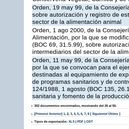
Orden, 19 may 99, de la Consejería
sobre autorización y registro de es
sector de la alimentación animal
Orden, 1 ago 2000, de la Consejerí
Alimentación, por la que se modif
(BOC 69, 31.5.99), sobre autorizac
intermediarios del sector de la ali
Orden, 11 may 99, de la Consejería
por la que se convocan para el eje
destinadas al equipamiento de expl
de programas sanitarios y de contro
124/1988, 1 agosto (BOC 135, 26.1
sanitaria y fomento de la producci
302 documentos encontrados, mostrando del 26 al 50.
[
Primero
/
Anterior
]
1
,
2
,
3
,
4
,
5
,
6
,
7
,
8
[
Siguiente
/
Último
]
Tipos de exportación:
XLS
|
PDF
|
ODT