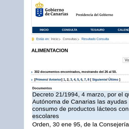
INICIO
CONSULTA
TESAURO
CALEN
Estás en:
Inicio
Consultas
Resultado Consulta
ALIMENTACION
302 documentos encontrados, mostrando del 26 al 50.
[
Primero
/
Anterior
]
1
,
2
,
3
,
4
,
5
,
6
,
7
,
8
[
Siguiente
/
Último
]
Documentos
Decreto 21/1994, 4 marzo, por el 
Autónoma de Canarias las ayudas p
consumo de productos lácteos con 
escolares
Orden, 30 ene 95, de la Consejería 