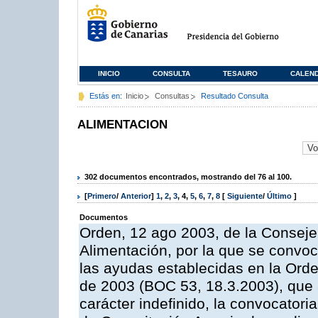
INICIO
CONSULTA
TESAURO
CALEN
Estás en:
Inicio
Consultas
Resultado Consulta
ALIMENTACION
302 documentos encontrados, mostrando del 76 al 100.
[
Primero
/
Anterior
]
1
,
2
,
3
,
4
,
5
,
6
,
7
,
8
[
Siguiente
/
Último
]
Documentos
Orden, 12 ago 2003, de la Consejer
Alimentación, por la que se convo
las ayudas establecidas en la Ord
de 2003 (BOC 53, 18.3.2003), que 
carácter indefinido, la convocator