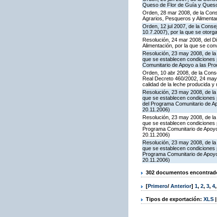
Queso de Flor de Guía y Ques
Orden, 28 mar 2008, de la Conse
Agrarios, Pesqueros y Alimenta
Orden, 12 jul 2007, de la Conse
10.7.2007), por la que se otor
Resolución, 24 mar 2008, del Di
Alimentación, por la que se co
Resolución, 23 may 2008, de la 
que se establecen condiciones p
Comunitario de Apoyo a las Pr
Orden, 10 abr 2008, de la Conse
Real Decreto 460/2002, 24 mayo
calidad de la leche producida y 
Resolución, 23 may 2008, de la 
que se establecen condiciones p
del Programa Comunitario de A
20.11.2006)
Resolución, 23 may 2008, de la 
que se establecen condiciones 
Programa Comunitario de Apoyo
20.11.2006)
Resolución, 23 may 2008, de la 
que se establecen condiciones 
Programa Comunitario de Apoyo
20.11.2006)
302 documentos encontrados
[
Primero
/
Anterior
]
1
,
2
,
3
,
4
Tipos de exportación:
XLS