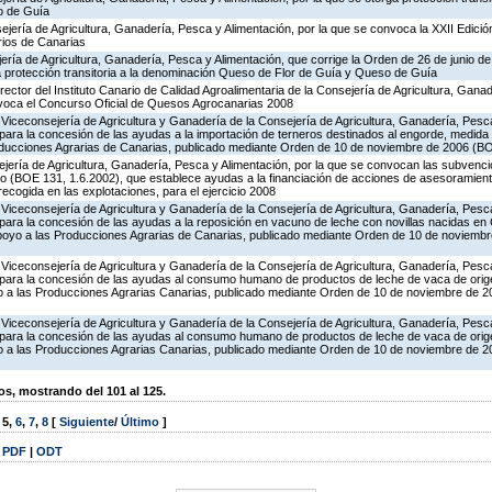
o de Guía
jería de Agricultura, Ganadería, Pesca y Alimentación, por la que se convoca la XXII Edició
rios de Canarias
jería de Agricultura, Ganadería, Pesca y Alimentación, que corrige la Orden de 26 de junio 
ga protección transitoria a la denominación Queso de Flor de Guía y Queso de Guía
rector del Instituto Canario de Calidad Agroalimentaria de la Consejería de Agricultura, Gana
nvoca el Concurso Oficial de Quesos Agrocanarias 2008
Viceconsejería de Agricultura y Ganadería de la Consejería de Agricultura, Ganadería, Pesca
ara la concesión de las ayudas a la importación de terneros destinados al engorde, medida 
oducciones Agrarias de Canarias, publicado mediante Orden de 10 de noviembre de 2006 (B
jería de Agricultura, Ganadería, Pesca y Alimentación, por la que se convocan las subvenci
 (BOE 131, 1.6.2002), que establece ayudas a la financiación de acciones de asesoramiento
recogida en las explotaciones, para el ejercicio 2008
Viceconsejería de Agricultura y Ganadería de la Consejería de Agricultura, Ganadería, Pesca
ara la concesión de las ayudas a la reposición en vacuno de leche con novillas nacidas en 
poyo a las Producciones Agrarias de Canarias, publicado mediante Orden de 10 de noviemb
Viceconsejería de Agricultura y Ganadería de la Consejería de Agricultura, Ganadería, Pesca
para la concesión de las ayudas al consumo humano de productos de leche de vaca de origen
 a las Producciones Agrarias Canarias, publicado mediante Orden de 10 de noviembre de 
Viceconsejería de Agricultura y Ganadería de la Consejería de Agricultura, Ganadería, Pesca
para la concesión de las ayudas al consumo humano de productos de leche de vaca de origen
 a las Producciones Agrarias Canarias, publicado mediante Orden de 10 de noviembre de 
, mostrando del 101 al 125.
,
5
,
6
,
7
,
8
[
Siguiente
/
Último
]
|
PDF
|
ODT