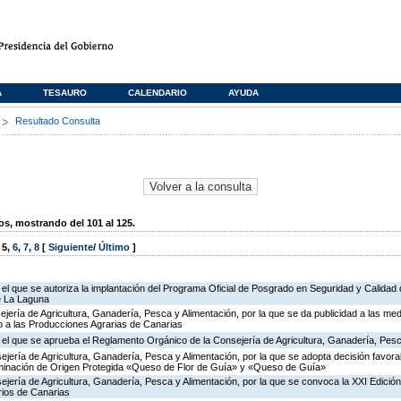
A
TESAURO
CALENDARIO
AYUDA
s
Resultado Consulta
, mostrando del 101 al 125.
,
5
,
6
,
7
,
8
[
Siguiente
/
Último
]
 el que se autoriza la implantación del Programa Oficial de Posgrado en Seguridad y Calidad 
e La Laguna
jería de Agricultura, Ganadería, Pesca y Alimentación, por la que se da publicidad a las med
 a las Producciones Agrarias de Canarias
r el que se aprueba el Reglamento Orgánico de la Consejería de Agricultura, Ganadería, Pesc
jería de Agricultura, Ganadería, Pesca y Alimentación, por la que se adopta decisión favorab
nominación de Origen Protegida «Queso de Flor de Guía» y «Queso de Guía»
jería de Agricultura, Ganadería, Pesca y Alimentación, por la que se convoca la XXI Edició
rios de Canarias