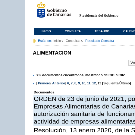
INICIO
CONSULTA
TESAURO
CALEN
Estás en:
Inicio
Consultas
Resultado Consulta
ALIMENTACION
302 documentos encontrados, mostrando del 301 al 302.
[
Primero
/
Anterior
]
6
,
7
,
8
,
9
,
10
,
11
,
12
,
13
[Siguiente/Último]
Documentos
ORDEN de 23 de junio de 2021, por
Empresas Alimentarias de Canarias
autorización sanitaria de funciona
actividad de empresas alimentaria
Resolución, 13 enero 2020, de la S