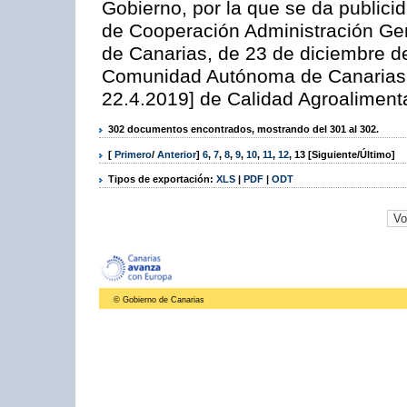
Gobierno, por la que se da publicid
de Cooperación Administración G
de Canarias, de 23 de diciembre de
Comunidad Autónoma de Canarias 6
22.4.2019] de Calidad Agroalimenta
302 documentos encontrados, mostrando del 301 al 302.
[
Primero
/
Anterior
]
6
,
7
,
8
,
9
,
10
,
11
,
12
,
13
[Siguiente/Último]
Tipos de exportación:
XLS
|
PDF
|
ODT
© Gobierno de Canarias