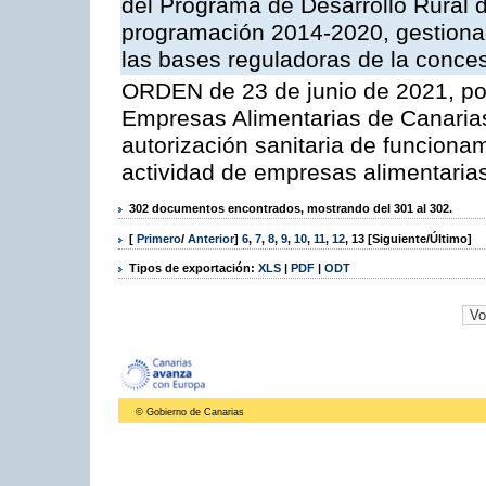
del Programa de Desarrollo Rural d
programación 2014-2020, gestionad
las bases reguladoras de la conce
ORDEN de 23 de junio de 2021, por
Empresas Alimentarias de Canarias
autorización sanitaria de funciona
actividad de empresas alimentaria
302 documentos encontrados, mostrando del 301 al 302.
[
Primero
/
Anterior
]
6
,
7
,
8
,
9
,
10
,
11
,
12
,
13
[Siguiente/Último]
Tipos de exportación:
XLS
|
PDF
|
ODT
© Gobierno de Canarias