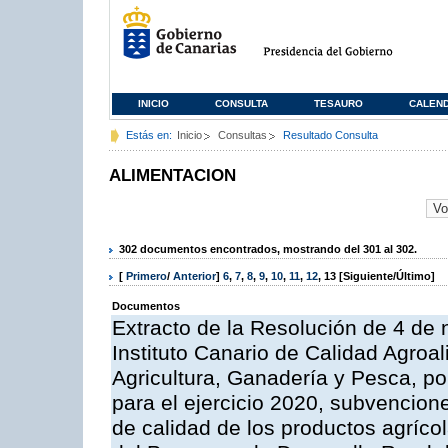
INICIO
CONSULTA
TESAURO
CALEN
Estás en:
Inicio
Consultas
Resultado Consulta
ALIMENTACION
302 documentos encontrados, mostrando del 301 al 302.
[
Primero
/
Anterior
]
6
,
7
,
8
,
9
,
10
,
11
,
12
,
13
[Siguiente/Último]
Documentos
Extracto de la Resolución de 4 de 
Instituto Canario de Calidad Agroal
Agricultura, Ganadería y Pesca, p
para el ejercicio 2020, subvencio
de calidad de los productos agrícol