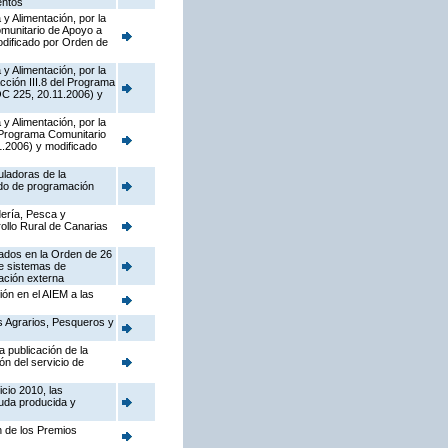
entos
y Alimentación, por la
munitario de Apoyo a
dificado por Orden de
y Alimentación, por la
cción III.8 del Programa
OC 225, 20.11.2006) y
y Alimentación, por la
l Programa Comunitario
.2006) y modificado
uladoras de la
odo de programación
dería, Pesca y
ollo Rural de Canarias
tados en la Orden de 26
de sistemas de
cación externa
ión en el AIEM a las
os Agrarios, Pesqueros y
 publicación de la
ón del servicio de
cio 2010, las
ruda producida y
n de los Premios