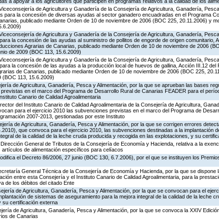
 a apoyar a los agricultores que participen en programas relativos a la calidad de los alim
Viceconsejería de Agricultura y Ganadería de la Consejería de Agricultura, Ganadería, Pesca 
es para la concesión de diversas ayudas al sector ganadero encuadradas en el Programa Co
Canarias, publicado mediante Orden de 10 de noviembre de 2006 (BOC 225, 20.11.2006) y mo
5.6.2009)
Viceconsejería de Agricultura y Ganadería de la Consejería de Agricultura, Ganadería, Pesca 
ara la concesión de las ayudas al suministro de pollitos de engorde de origen comunitario, A
oducciones Agrarias de Canarias, publicado mediante Orden de 10 de noviembre de 2006 (B
unio de 2009 (BOC 113, 15.6.2009)
Viceconsejería de Agricultura y Ganadería de la Consejería de Agricultura, Ganadería, Pesca 
ara la concesión de las ayudas a la producción local de huevos de gallina, Acción III.12 de
grarias de Canarias, publicado mediante Orden de 10 de noviembre de 2006 (BOC 225, 20.11
9 (BOC 113, 15.6.2009)
ería de Agricultura, Ganadería, Pesca y Alimentación, por la que se aprueban las bases reg
 previstas en el marco del Programa de Desarrollo Rural de Canarias FEADER para el perí
nstituto Canario de Calidad Agroalimentaria
rector del Instituto Canario de Calidad Agroalimentaria de la Consejería de Agricultura, Gana
vocan para el ejercicio 2010 las subvenciones previstas en el marco del Programa de Desarr
ramación 2007-2013, gestionadas por este Instituto
jería de Agricultura, Ganadería, Pesca y Alimentación, por la que se corrigen errores detec
2010), que convoca para el ejercicio 2010, las subvenciones destinadas a la implantación 
egral de la calidad de la leche cruda producida y recogida en las explotaciones, y su certifi
Dirección General de Tributos de la Consejería de Economía y Hacienda, relativa a la exenc
 artículos de alimentación específicos para celíacos
odifica el Decreto 86/2006, 27 junio (BOC 130, 6.7.2006), por el que se instituyen los Premi
Secretaría General Técnica de la Consejería de Economía y Hacienda, por la que se dispone la
ión entre esta Consejería y el Instituto Canario de Calidad Agroalimentaria, para la prestaci
va de los débitos del citado Ente
jería de Agricultura, Ganadería, Pesca y Alimentación, por la que se convocan para el ejerci
plantación de sistemas de aseguramiento para la mejora integral de la calidad de la leche c
 su certificación externa
jería de Agricultura, Ganadería, Pesca y Alimentación, por la que se convoca la XXIV Edició
rios de Canarias