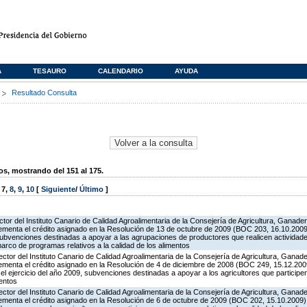
A
TESAURO
CALENDARIO
AYUDA
s
Resultado Consulta
, mostrando del 151 al 175.
,
7
,
8
,
9
,
10
[
Siguiente
/
Último
]
ctor del Instituto Canario de Calidad Agroalimentaria de la Consejería de Agricultura, Ganade
rementa el crédito asignado en la Resolución de 13 de octubre de 2009 (BOC 203, 16.10.2009
subvenciones destinadas a apoyar a las agrupaciones de productores que realicen actividade
rco de programas relativos a la calidad de los alimentos
ector del Instituto Canario de Calidad Agroalimentaria de la Consejería de Agricultura, Ganad
rementa el crédito asignado en la Resolución de 4 de diciembre de 2008 (BOC 249, 15.12.2009
l ejercicio del año 2009, subvenciones destinadas a apoyar a los agricultores que particip
mentos
ector del Instituto Canario de Calidad Agroalimentaria de la Consejería de Agricultura, Ganad
rementa el crédito asignado en la Resolución de 6 de octubre de 2009 (BOC 202, 15.10.2009),