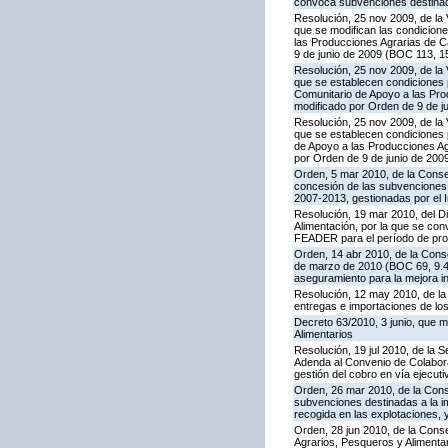
convoca subvenciones destinadas
Resolución, 25 nov 2009, de la 
que se modifican las condicion
las Producciones Agrarias de 
9 de junio de 2009 (BOC 113, 1
Resolución, 25 nov 2009, de la 
que se establecen condiciones p
Comunitario de Apoyo a las Pr
modificado por Orden de 9 de j
Resolución, 25 nov 2009, de la 
que se establecen condiciones p
de Apoyo a las Producciones A
por Orden de 9 de junio de 200
Orden, 5 mar 2010, de la Consej
concesión de las subvenciones
2007-2013, gestionadas por el I
Resolución, 19 mar 2010, del Di
Alimentación, por la que se con
FEADER para el período de prog
Orden, 14 abr 2010, de la Conse
de marzo de 2010 (BOC 69, 9.4.
aseguramiento para la mejora int
Resolución, 12 may 2010, de la 
entregas e importaciones de los
Decreto 63/2010, 3 junio, que m
Alimentarios
Resolución, 19 jul 2010, de la 
Adenda al Convenio de Colaborac
gestión del cobro en vía ejecuti
Orden, 26 mar 2010, de la Conse
subvenciones destinadas a la im
recogida en las explotaciones, y
Orden, 28 jun 2010, de la Conse
Agrarios, Pesqueros y Alimenta