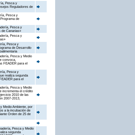
ría, Pesca y
onsejos Reguladores de
ería, Pesca y
l Programa de
nadería, Pesca y
as de Canarias»
nadería, Pesca y
ias»
ería, Pesca y
Programa de Desarrollo
oalimentaria
nadería, Pesca y Medio
ue convoca,
rias FEADER para el
ería, Pesca y
que realiza segunda
s FEADER para el
nadería, Pesca y Medio
e incrementa el crédito
jercicio 2010 de las
ón 2007-2013,
 y Medio Ambiente, por
os a la incubación de
diante Orden de 25 de
Ganadería, Pesca y Medio
ealiza segunda