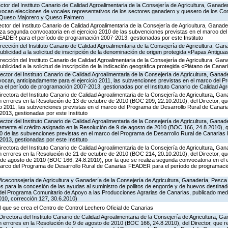
ector del Instituto Canario de Calidad Agroalimentaria de la Consejería de Agricultura, Ganade
nvocan elecciones de vocales representativos de los sectores ganadero y quesero de los C
 Queso Majorero y Queso Palmero
ector del Instituto Canario de Calidad Agroalimentaria de la Consejería de Agricultura, Ganad
liza segunda convocatoria en el ejercicio 2010 de las subvenciones previstas en el marco de
EADER para el período de programación 2007-2013, gestionadas por este Instituto
irección del Instituto Canario de Calidad Agroalimentaria de la Consejería de Agricultura, Ga
publicidad a la solicitud de inscripción de la denominación de origen protegida «Papas Antigu
irección del Instituto Canario de Calidad Agroalimentaria de la Consejería de Agricultura, Ga
ublicidad a la solicitud de inscripción de la indicación geográfica protegida «Plátano de Canar
ector del Instituto Canario de Calidad Agroalimentaria de la Consejería de Agricultura, Ganad
vocan, anticipadamente para el ejercicio 2011, las subvenciones previstas en el marco del 
el período de programación 2007-2013, gestionadas por el Instituto Canario de Calidad Agr
irectora del Instituto Canario de Calidad Agroalimentaria de la Consejería de Agricultura, Ga
n errores en la Resolución de 13 de octubre de 2010 (BOC 209, 22.10.2010), del Director, q
cio 2011, las subvenciones previstas en el marco del Programa de Desarrollo Rural de Cana
013, gestionadas por este Instituto
ector del Instituto Canario de Calidad Agroalimentaria de la Consejería de Agricultura, Ganad
rementa el crédito asignado en la Resolución de 9 de agosto de 2010 (BOC 166, 24.8.2010), 
010 de las subvenciones previstas en el marco del Programa de Desarrollo Rural de Canaria
013, gestionadas por este Instituto
irectora del Instituto Canario de Calidad Agroalimentaria de la Consejería de Agricultura, Ga
n errores en la Resolución de 21 de octubre de 2010 (BOC 214, 20.10.2010), del Director, qu
de agosto de 2010 (BOC 166, 24.8.2010), por la que se realiza segunda convocatoria en el e
marco del Programa de Desarrollo Rural de Canarias FEADER para el período de programaci
Viceconsejería de Agricultura y Ganadería de la Consejería de Agricultura, Ganadería, Pesca
s para la concesión de las ayudas al suministro de pollitos de engorde y de huevos destinad
.8 del Programa Comunitario de Apoyo a las Producciones Agrarias de Canarias, publicado me
10, corrección 127, 30.6.2010)
l que se crea el Centro de Control Lechero Oficial de Canarias
Directora del Instituto Canario de Calidad Agroalimentaria de la Consejería de Agricultura, 
n errores en la Resolución de 9 de agosto de 2010 (BOC 166, 24.8.2010), del Director, que r